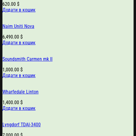
620.00
$
Додати в кошик
Naim Uniti Nova
6,490.00
$
Додати в кошик
Soundsmith Carmen mk II
1,000.00
$
Додати в кошик
Wharfedale Linton
1,400.00
$
Додати в кошик
Lyngdorf TDAI-3400
7,000.00
$