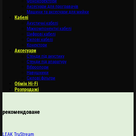
Фонокоректори
Аксесуари для програвачів
Машини та аксесуари для мийки
Кабелі
Акустичні кабелі
Міжкомпонентні кабелі
Цифрові кабелі
Силові кабелі
Конектори
Аксесуари
Стенди під акустику
Стенди під апаратуру
Віброопори
Навушники
Силові фільтри
Обмін Hi-Fi
Розпродажі
рекомендоване
LEAK TruStream