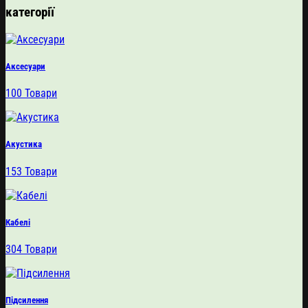
категорії
Аксесуари
100 Товари
Акустика
153 Товари
Кабелі
304 Товари
Підсилення