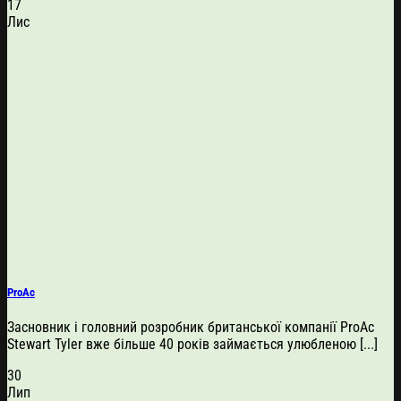
17
Лис
ProAc
Засновник і головний розробник британської компанії ProAc
Stewart Tyler вже більше 40 років займається улюбленою [...]
30
Лип