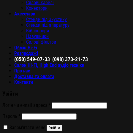
Силові кабелі
Конектори
Аксесуари
Стенди під акустику
Стенди під апаратуру
Віброопори
Навушники
Силові фільтри
Обмін Hi-Fi
Розпродажі
,
(050) 549-07-33
(098) 373-21-73
Салон Hi-Fi, High End аудіо техніки
Про нас
Доставка та оплата
Контакти
Увійти
Логін чи e-mail адреса
*
Пароль
*
Запам'ятати мене
Увійти