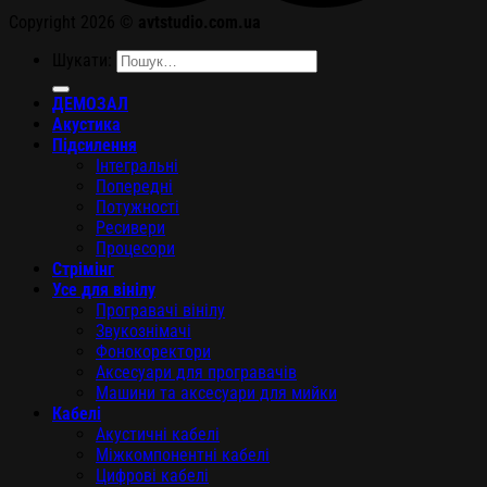
Copyright 2026 ©
avtstudio.com.ua
Шукати:
ДЕМОЗАЛ
Акустика
Підсилення
Інтегральні
Попередні
Потужності
Ресивери
Процесори
Стрімінг
Усе для вінілу
Програвачі вінілу
Звукознімачі
Фонокоректори
Аксесуари для програвачів
Машини та аксесуари для мийки
Кабелі
Акустичні кабелі
Міжкомпонентні кабелі
Цифрові кабелі