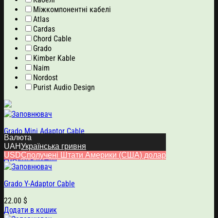
Міжкомпонентні кабелі
Atlas
Cardas
Chord Cable
Grado
Kimber Kable
Naim
Nordost
Purist Audio Design
Grado Mini Adaptor Cable
Валюта
UAH
Українська гривня
17.00
$
USD
Сполучені Штати Америки (США) долар
Додати в кошик
Grado Y-Adaptor Cable
22.00
$
Додати в кошик