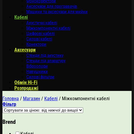
Фонокоректори
Аксесуари для програвачів
Машини та аксесуари для мийки
Кабелі
Акустичні кабелі
Міжкомпонентні кабелі
Цифрові кабелі
Силові кабелі
Конектори
Аксесуари
Стенди під акустику
Стенди під апаратуру
Віброопори
Навушники
Силові фільтри
Обмін Hi-Fi
Розпродажі
Головна
/
Магазин
/
Кабелі
/
Міжкомпонентні кабелі
Фільтр
Brend
Кабелі