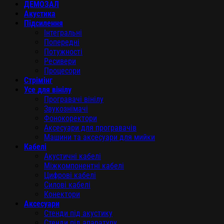
ДЕМОЗАЛ
Акустика
Підсилення
Інтегральні
Попередні
Потужності
Ресивери
Процесори
Стрімінг
Усе для вінілу
Програвачі вінілу
Звукознімачі
Фонокоректори
Аксесуари для програвачів
Машини та аксесуари для мийки
Кабелі
Акустичні кабелі
Міжкомпонентні кабелі
Цифрові кабелі
Силові кабелі
Конектори
Аксесуари
Стенди під акустику
Стенди під апаратуру