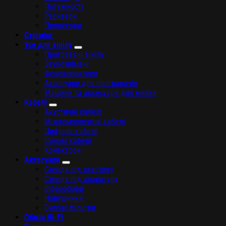
Потужності
Ресивери
Процесори
Стрімінг
Усе для вінілу
Програвачі вінілу
Звукознімачі
Фонокоректори
Аксесуари для програвачів
Машини та аксесуари для мийки
Кабелі
Акустичні кабелі
Міжкомпонентні кабелі
Цифрові кабелі
Силові кабелі
Конектори
Аксесуари
Стенди під акустику
Стенди під апаратуру
Віброопори
Навушники
Силові фільтри
Обмін Hi-Fi