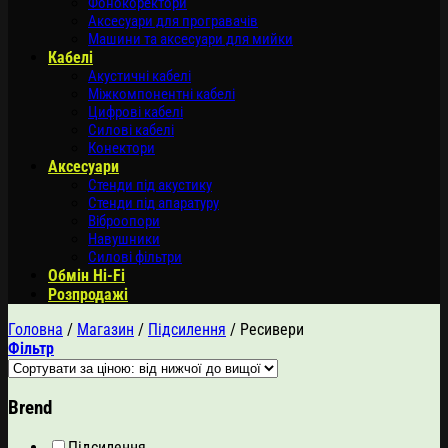
Фонокоректори
Аксесуари для програвачів
Машини та аксесуари для мийки
Кабелі
Акустичні кабелі
Міжкомпонентні кабелі
Цифрові кабелі
Силові кабелі
Конектори
Аксесуари
Стенди під акустику
Стенди під апаратуру
Віброопори
Навушники
Силові фільтри
Обмін Hi-Fi
Розпродажі
Головна
/
Магазин
/
Підсилення
/
Ресивери
Фільтр
Brend
Підсилення