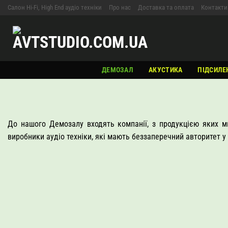
Skip
Салон Hi-Fi, High End аудіо техніки
Про нас
Доставка та оплата
Контакти
to
content
ДЕМОЗАЛ
АКУСТИКА
ПІДСИЛЕ
До нашого Демозалу входять компанії, з продукцією яких ми
виробники аудіо техніки, які мають беззаперечний авторитет у 