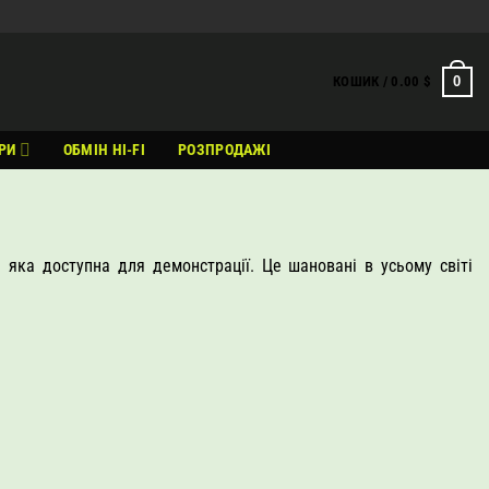
0
КОШИК /
0.00
$
РИ
ОБМІН HI-FI
РОЗПРОДАЖІ
 яка доступна для демонстрації. Це шановані в усьому світі