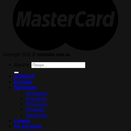
Copyright 2026 ©
avtstudio.com.ua
Шукати:
ДЕМОЗАЛ
Акустика
Підсилення
Інтегральні
Попередні
Потужності
Ресивери
Процесори
Стрімінг
Усе для вінілу