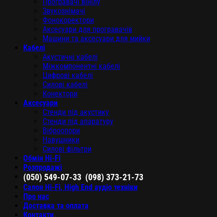
Програвачі вінілу
Звукознімачі
Фонокоректори
Аксесуари для програвачів
Машини та аксесуари для мийки
Кабелі
Акустичні кабелі
Міжкомпонентні кабелі
Цифрові кабелі
Силові кабелі
Конектори
Аксесуари
Стенди під акустику
Стенди під апаратуру
Віброопори
Навушники
Силові фільтри
Обмін Hi-Fi
Розпродажі
,
(050) 549-07-33
(098) 373-21-73
Салон Hi-Fi, High End аудіо техніки
Про нас
Доставка та оплата
Контакти