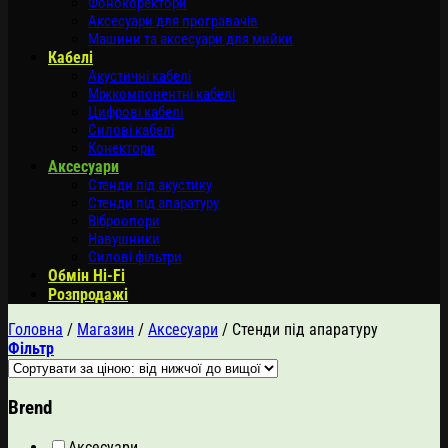
Фонокоректори
Аксесуари для програвачів
Машини та аксесуари для мийки
Кабелі
Акустичні кабелі
Міжкомпонентні кабелі
Цифрові кабелі
Силові кабелі
Конектори
Аксесуари
Стенди під акустику
Стенди під апаратуру
Віброопори
Навушники
Силові фільтри
Обмін Hi-Fi
Розпродажі
Головна
/
Магазин
/
Аксесуари
/
Стенди під апаратуру
Фільтр
Brend
Аксесуари