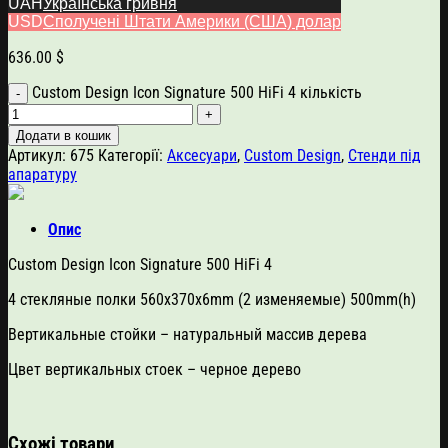
500 HiFi 4
UAH
Українська гривня
USD
Сполучені Штати Америки (США) долар
636.00
$
Custom Design Icon Signature 500 HiFi 4 кількість
Додати в кошик
Артикул:
675
Категорії:
Аксесуари
,
Custom Design
,
Стенди під
апаратуру
Опис
Custom Design Icon Signature 500 HiFi 4
4 стекляные полки 560x370x6mm (2 изменяемые) 500mm(h)
Вертикальные стойки – натуральный массив дерева
Цвет вертикальных стоек – черное дерево
Схожі товари