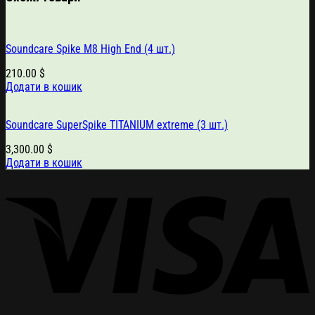
Soundcare Spike M8 High End (4 шт.)
210.00
$
Додати в кошик
Soundcare SuperSpike TITANIUM extreme (3 шт.)
3,300.00
$
Додати в кошик