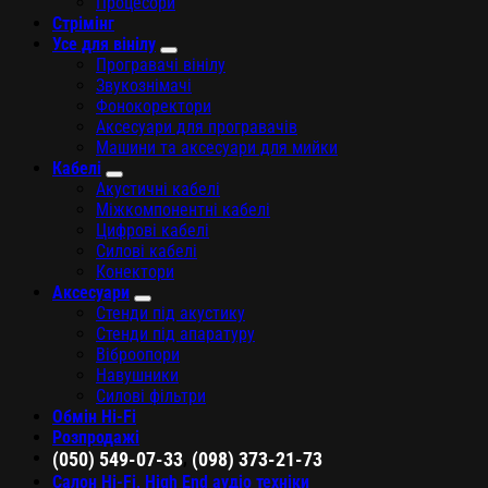
Процесори
Стрімінг
Усе для вінілу
Програвачі вінілу
Звукознімачі
Фонокоректори
Аксесуари для програвачів
Машини та аксесуари для мийки
Кабелі
Акустичні кабелі
Міжкомпонентні кабелі
Цифрові кабелі
Силові кабелі
Конектори
Аксесуари
Стенди під акустику
Стенди під апаратуру
Віброопори
Навушники
Силові фільтри
Обмін Hi-Fi
Розпродажі
,
(050) 549-07-33
(098) 373-21-73
Салон Hi-Fi, High End аудіо техніки