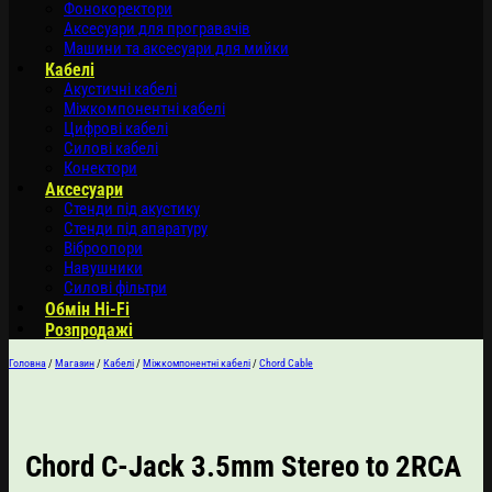
Фонокоректори
Аксесуари для програвачів
Машини та аксесуари для мийки
Кабелі
Акустичні кабелі
Міжкомпонентні кабелі
Цифрові кабелі
Силові кабелі
Конектори
Аксесуари
Стенди під акустику
Стенди під апаратуру
Віброопори
Навушники
Силові фільтри
Обмін Hi-Fi
Розпродажі
Головна
/
Магазин
/
Кабелі
/
Міжкомпонентні кабелі
/
Chord Cable
Chord C-Jack 3.5mm Stereo to 2RCA