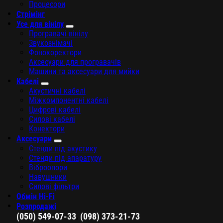
Процесори
Стрімінг
Усе для вінілу
Програвачі вінілу
Звукознімачі
Фонокоректори
Аксесуари для програвачів
Машини та аксесуари для мийки
Кабелі
Акустичні кабелі
Міжкомпонентні кабелі
Цифрові кабелі
Силові кабелі
Конектори
Аксесуари
Стенди під акустику
Стенди під апаратуру
Віброопори
Навушники
Силові фільтри
Обмін Hi-Fi
Розпродажі
,
(050) 549-07-33
(098) 373-21-73