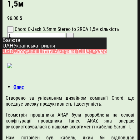
1,5м
96.00
$
Chord C-Jack 3.5mm Stereo to 2RCA 1,5м кількість
Валюта
Додати в кошик
UAH
Українська гривня
Артикул:
110930
Категорія:
Chord Cable
USD
Сполучені Штати Америки (США) долар
Опис
Створено за унікальним дизайном компанії Chord, що
поєднує високу продуктивність і доступність.
Геометрія провідника ARAY була розроблена на основі
конфігурації провідника Tuned ARAY, яка вперше
використовувалася в нашому асортименті кабелів Sarum T.
Нам потрібен був кабель, який би відповідав