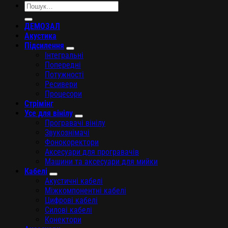
Шукати:
ДЕМОЗАЛ
Акустика
Підсилення
Інтегральні
Попередні
Потужності
Ресивери
Процесори
Стрімінг
Усе для вінілу
Програвачі вінілу
Звукознімачі
Фонокоректори
Аксесуари для програвачів
Машини та аксесуари для мийки
Кабелі
Акустичні кабелі
Міжкомпонентні кабелі
Цифрові кабелі
Силові кабелі
Конектори