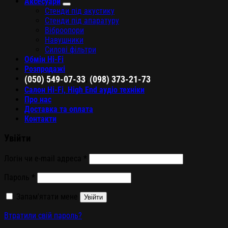
Аксесуари
Стенди під акустику
Стенди під апаратуру
Віброопори
Навушники
Силові фільтри
Обмін Hi-Fi
Розпродажі
,
(050) 549-07-33
(098) 373-21-73
Салон Hi-Fi, High End аудіо техніки
Про нас
Доставка та оплата
Контакти
Увійти
Логін чи e-mail адреса
*
Пароль
*
Запам'ятати мене
Увійти
Втратили свій пароль?