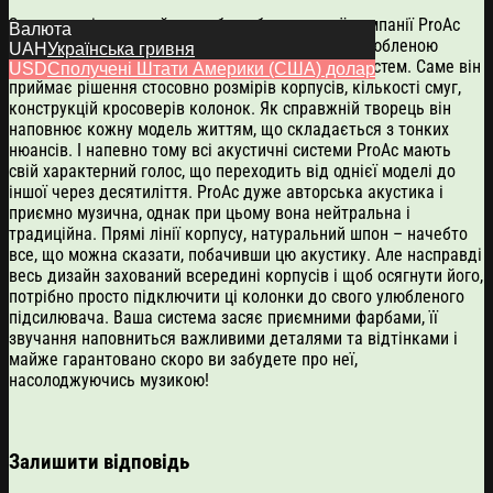
Засновник і головний розробник британської компанії ProAc
Валюта
Stewart Tyler вже більше 40 років займається улюбленою
UAH
Українська гривня
справою свого життя: створенням акустичних систем. Саме він
USD
Сполучені Штати Америки (США) долар
приймає рішення стосовно розмірів корпусів, кількості смуг,
конструкцій кросоверів колонок. Як справжній творець він
наповнює кожну модель життям, що складається з тонких
нюансів. І напевно тому всі акустичні системи ProAc мають
свій характерний голос, що переходить від однієї моделі до
іншої через десятиліття. ProAc дуже авторська акустика і
приємно музична, однак при цьому вона нейтральна і
традиційна. Прямі лінії корпусу, натуральний шпон – начебто
все, що можна сказати, побачивши цю акустику. Але насправді
весь дизайн захований всередині корпусів і щоб осягнути його,
потрібно просто підключити ці колонки до свого улюбленого
підсилювача. Ваша система засяє приємними фарбами, її
звучання наповниться важливими деталями та відтінками і
майже гарантовано скоро ви забудете про неї,
насолоджуючись музикою!
Залишити відповідь