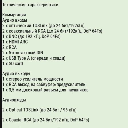
Технические характеристики:
Коммутация
Аудио входы
2 x оптический TOSLink (до 24 бит/192кГц)
2 x коаксиальный RCA (до 24 бит/192кГц, DoP 64Fs)
1 x BNC (до 192 кГц, DoP 64Fs)
1 x HDMI ARC
2 x RCA
2 x 5-контактный DIN
2 x USB Type A (спереди и сзади)
1 x SD card
Аудио выходы
1 x стерео усилитель мощности
1 x RCA выход на сабвуфер/предусилитель
1 x 3,5 мм джековый разъем для наушников
Аудиовходы
2 x Optical TOSLink (до 24 бит / 96 кГц)
2 x Coaxial RCA (до 24 бит/192 кГц, DoP 64Fs)