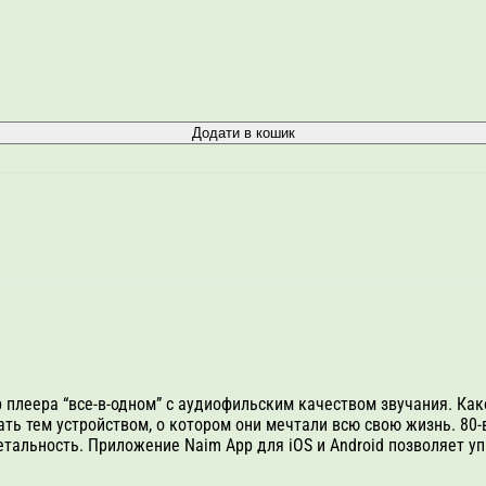
Додати в кошик
ер плеера “все-в-одном” с аудиофильским качеством звучания. Ка
ть тем устройством, о котором они мечтали всю свою жизнь. 80
етальность. Приложение Naim App для iOS и Android позволяет у