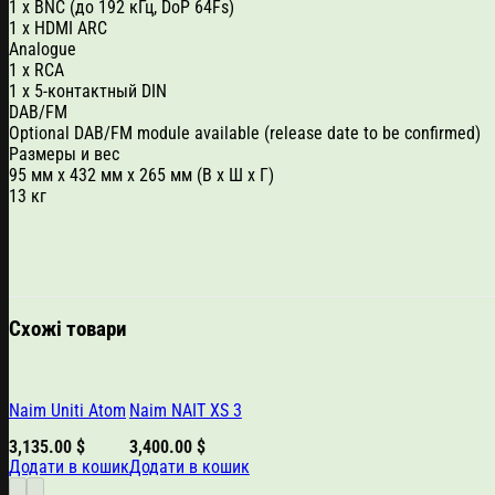
1 x BNC (до 192 кГц, DoP 64Fs)
1 x HDMI ARC
Analogue
1 x RCA
1 x 5-контактный DIN
DAB/FM
Optional DAB/FM module available (release date to be confirmed)
Размеры и вес
95 мм x 432 мм x 265 мм (В x Ш x Г)
13 кг
Схожі товари
Naim Uniti Atom
Naim NAIT XS 3
3,135.00
$
3,400.00
$
Додати в кошик
Додати в кошик