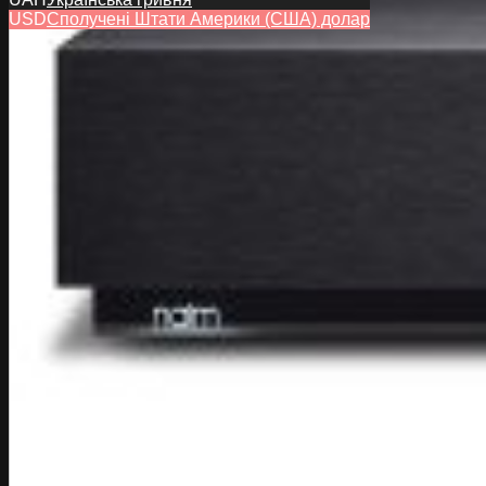
USD
Сполучені Штати Америки (США) долар