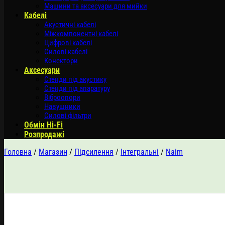
Машини та аксесуари для мийки
Кабелі
Акустичні кабелі
Міжкомпонентні кабелі
Цифрові кабелі
Силові кабелі
Конектори
Аксесуари
Стенди під акустику
Стенди під апаратуру
Віброопори
Навушники
Силові фільтри
Обмін Hi-Fi
Розпродажі
Головна
/
Магазин
/
Підсилення
/
Інтегральні
/
Naim