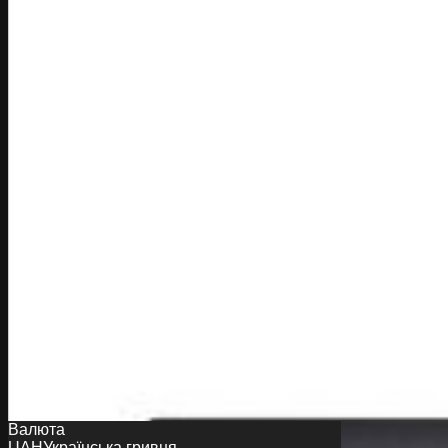
Валюта
UAH
Українська гривня