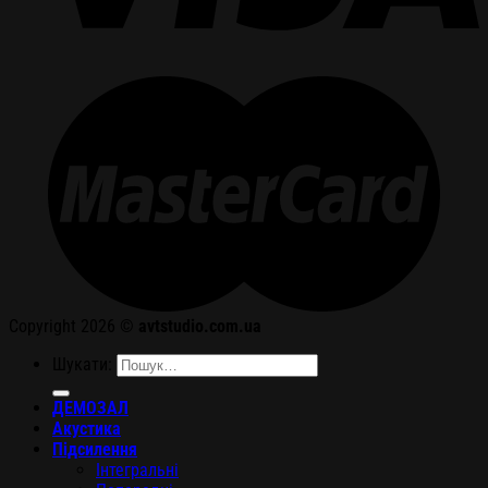
Copyright 2026 ©
avtstudio.com.ua
Шукати:
ДЕМОЗАЛ
Акустика
Підсилення
Інтегральні