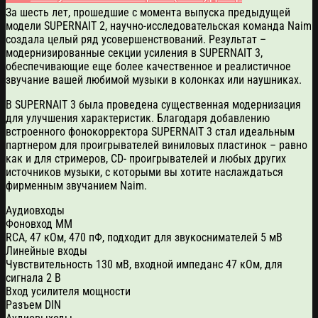
За шесть лет, прошедшие с момента выпуска предыдущей
модели SUPERNAIT 2, научно-исследовательская команда Naim
создала целый ряд усовершенствований. Результат –
модернизированные секции усиления в SUPERNAIT 3,
обеспечивающие еще более качественное и реалистичное
звучание вашей любимой музыки в колонках или наушниках.
В SUPERNAIT 3 была проведена существенная модернизация
для улучшения характеристик. Благодаря добавлению
встроенного фонокорректора SUPERNAIT 3 стал идеальным
партнером для проигрывателей виниловых пластинок – равно
как и для стримеров, CD- проигрывателей и любых других
источников музыки, с которыми вы хотите наслаждаться
фирменным звучанием Naim.
Аудиовходы
Фоновход ММ
RCA, 47 кОм, 470 пФ, подходит для звукоснимателей 5 мВ
Линейные входы
Чувствительность 130 мВ, входной импеданс 47 кОм, для
сигнала 2 В
Вход усилителя мощности
Разъем DIN