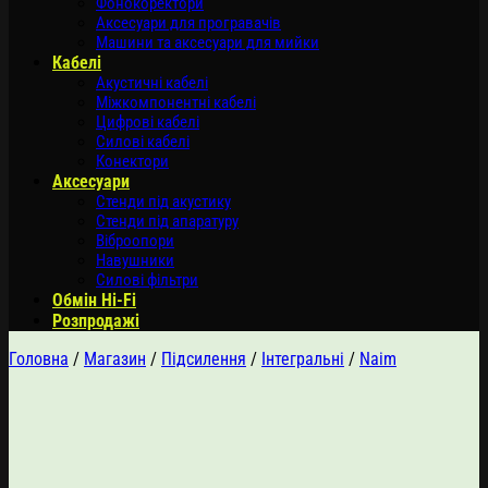
Фонокоректори
Аксесуари для програвачів
Машини та аксесуари для мийки
Кабелі
Акустичні кабелі
Міжкомпонентні кабелі
Цифрові кабелі
Силові кабелі
Конектори
Аксесуари
Стенди під акустику
Стенди під апаратуру
Віброопори
Навушники
Силові фільтри
Обмін Hi-Fi
Розпродажі
Головна
/
Магазин
/
Підсилення
/
Інтегральні
/
Naim