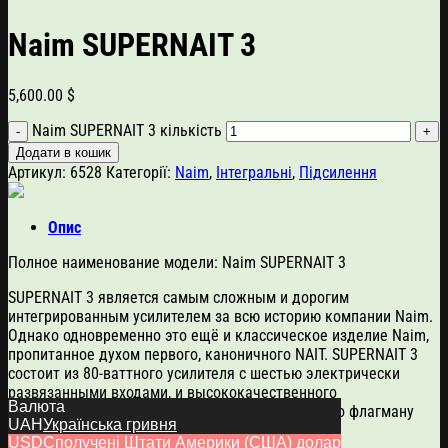
Naim SUPERNAIT 3
5,600.00
$
Naim SUPERNAIT 3 кількість
Додати в кошик
Артикул:
6528
Категорії:
Naim
,
Інтегральні
,
Підсилення
Опис
Полное наименование модели: Naim SUPERNAIT 3
SUPERNAIT 3 является самым сложным и дорогим
интегрированным усилителем за всю историю компании Naim.
Однако одновременно это ещё и классическое изделие Naim,
пропитанное духом первого, каноничного NAIT. SUPERNAIT 3
состоит из 80-ваттного усилителя с шестью электрически
развязанными входами, и высококачественного
Валюта
предварительного усилителя класса А, подобного флагману
UAH
Українська гривня
Naim NAC552.
USD
Сполучені Штати Америки (США) долар