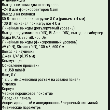
Аудиовыходы
Выходы питания для аксессуаров
+24 В для фонокорректоров Naim
Выходы на колонки
80 Вт на канал при нагрузке 8 Ом (разъемы 4 мм)
130 Вт на канал при нагрузке 4 Ом
Линейные выходы (регулируемый уровень)
Выход предусилителя (DIN), Bi-Amp (DIN), выход на сабвуфер
(пара RCA), 775 мВ, <50 Ом
Линейные выходы (фиксированный уровень)
AV (DIN), Stream (DIN), 130 мВ, 600 Ом
Выход на наушники
Джек 1/4″ (6.35 мм)
Коммутация
Обновление прошивки
1 x USB mini-B
Вход ДУ
1 х 3.5 мм джековый разъем на задней панели
Отделка
Корпус
Черное порошковое покрытие
Передняя панель
Аппретированный и анодированный черненый алюминий
Физические параметры