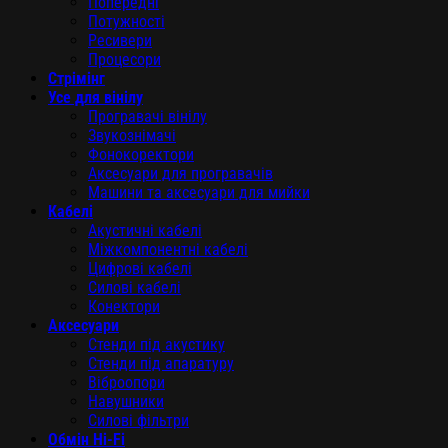
Попередні
Потужності
Ресивери
Процесори
Стрімінг
Усе для вінілу
Програвачі вінілу
Звукознімачі
Фонокоректори
Аксесуари для програвачів
Машини та аксесуари для мийки
Кабелі
Акустичні кабелі
Міжкомпонентні кабелі
Цифрові кабелі
Силові кабелі
Конектори
Аксесуари
Стенди під акустику
Стенди під апаратуру
Віброопори
Навушники
Силові фільтри
Обмін Hi-Fi