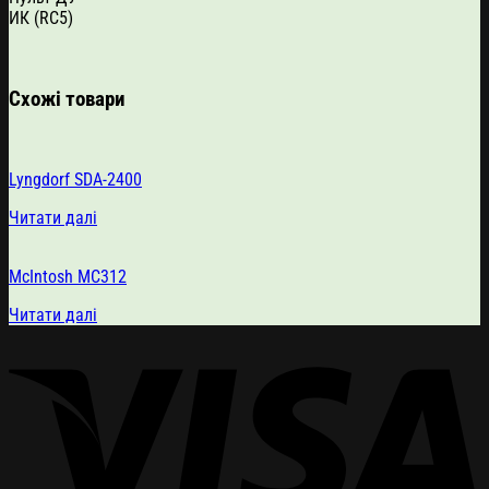
ИК (RC5)
Схожі товари
Lyngdorf SDA-2400
Читати далі
McIntosh MC312
Читати далі