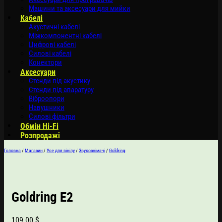
Машини та аксесуари для мийки
Кабелі
Акустичні кабелі
Міжкомпонентні кабелі
Цифрові кабелі
Силові кабелі
Конектори
Аксесуари
Стенди під акустику
Стенди під апаратуру
Віброопори
Навушники
Силові фільтри
Обмін Hi-Fi
Розпродажі
Головна
/
Магазин
/
Усе для вінілу
/
Звукознімачі
/
Goldring
Goldring E2
109.00
$