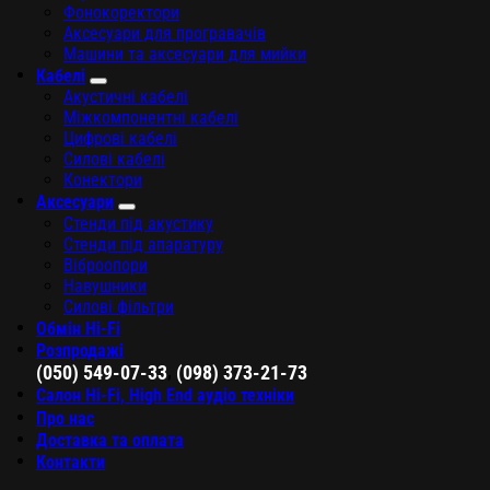
Фонокоректори
Аксесуари для програвачів
Машини та аксесуари для мийки
Кабелі
Акустичні кабелі
Міжкомпонентні кабелі
Цифрові кабелі
Силові кабелі
Конектори
Аксесуари
Стенди під акустику
Стенди під апаратуру
Віброопори
Навушники
Силові фільтри
Обмін Hi-Fi
Розпродажі
,
(050) 549-07-33
(098) 373-21-73
Салон Hi-Fi, High End аудіо техніки
Про нас
Доставка та оплата
Контакти