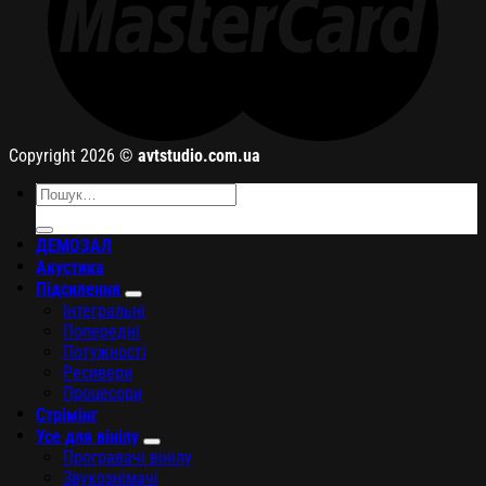
Copyright 2026 ©
avtstudio.com.ua
Шукати:
ДЕМОЗАЛ
Акустика
Підсилення
Інтегральні
Попередні
Потужності
Ресивери
Процесори
Стрімінг
Усе для вінілу
Програвачі вінілу
Звукознімачі