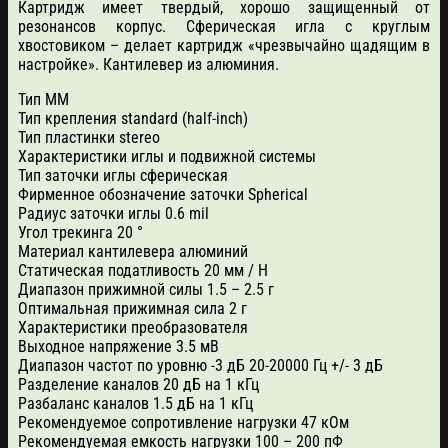
Картридж имеет твердый, хорошо защищенный от
резонансов корпус. Сферическая игла с круглым
хвостовиком – делает картридж «чрезвычайно щадящим в
настройке». Кантилевер из алюминия.
Тип MM
Тип крепления standard (half-inch)
Тип пластинки stereo
Характеристики иглы и подвижной системы
Тип заточки иглы сферическая
Фирменное обозначение заточки Spherical
Радиус заточки иглы 0.6 mil
Угол трекинга 20 °
Материал кантилевера алюминий
Статическая податливость 20 мм / Н
Диапазон прижимной силы 1.5 – 2.5 г
Оптимальная прижимная сила 2 г
Характеристики преобразователя
Выходное напряжение 3.5 мВ
Диапазон частот по уровню -3 дБ 20-20000 Гц +/- 3 дБ
Разделение каналов 20 дБ на 1 кГц
Разбаланс каналов 1.5 дБ на 1 кГц
Рекомендуемое сопротивление нагрузки 47 кОм
Рекомендуемая емкость нагрузки 100 – 200 пФ