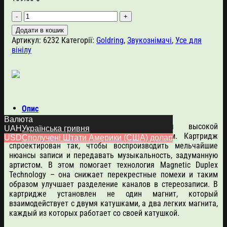
Goldring
E2
Додати в кошик
кількість
Артикул:
6232
Категорії:
Goldring
,
Звукознімачі
,
Усе для
вінілу
Опис
Валюта
MM-картридж Goldring E2 отличается высокой
UAH
Українська гривня
производительностью и хорошим качеством. Картридж
USD
Сполучені Штати Америки (США) долар
спроектирован так, чтобы воспроизводить мельчайшие
нюансы записи и передавать музыкальность, задуманную
артистом. В этом помогает технология Magnetic Duplex
Technology – она снижает перекрестные помехи и таким
образом улучшает разделение каналов в стереозаписи. В
картридже установлен не один магнит, который
взаимодействует с двумя катушками, а два легких магнита,
каждый из которых работает со своей катушкой.