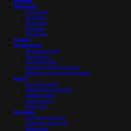
Акустика
Підсилення
Інтегральні
Попередні
Потужності
Ресивери
Процесори
Стрімінг
Усе для вінілу
Програвачі вінілу
Звукознімачі
Фонокоректори
Аксесуари для програвачів
Машини та аксесуари для мийки
Кабелі
Акустичні кабелі
Міжкомпонентні кабелі
Цифрові кабелі
Силові кабелі
Конектори
Аксесуари
Стенди під акустику
Стенди під апаратуру
Віброопори