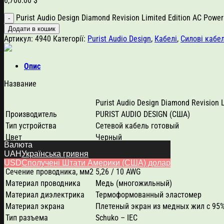
6,700.00
$
Purist Audio Design Diamond Revision Limited Edition AC Power
Додати в кошик
Артикул:
4940
Категорії:
Purist Audio Design
,
Кабелі
,
Силові кабел
Опис
Название
Purist Audio Design Diamond Revision 
Производитель
PURIST AUDIO DESIGN (США)
Тип устройства
Сетевой кабель готовый
Цвет
Черный
Валюта
Основные характеристики
UAH
Українська гривня
Длина, м
1,5
USD
Сполучені Штати Америки (США) долар
Сечение проводника, мм2
5,26 / 10 AWG
Материал проводника
Медь (многожильный)
Материал диэлектрика
Термоформованный эластомер
Материал экрана
Плетеный экран из медных жил с 95
Тип разъема
Schuko – IEC