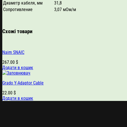
Диаметр кабеля, мм
31,8
Сопротивление
3,07 мОм/м
Схожі товари
Naim SNAIC
267.00
$
Додати в кошик
Grado Y-Adaptor Cable
22.00
$
Додати в кошик