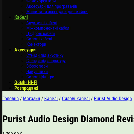
Фонокоректори
Аксесуари для програвачів
Машини та аксесуари для мийки
Кабелі
Акустичні кабелі
Міжкомпонентні кабелі
Цифрові кабелі
Силові кабелі
Конектори
Аксесуари
Стенди під акустику
Стенди під апаратуру
Віброопори
Навушники
Силові фільтри
Обмін Hi-Fi
Розпродажі
Головна
/
Магазин
/
Кабелі
/
Силові кабелі
/
Purist Audio Design
Purist Audio Design Diamond Revi