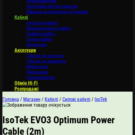
Фонокоректори
Аксесуари для програвачів
Машини та аксесуари для мийки
Кабелі
Акустичні кабелі
Міжкомпонентні кабелі
Цифрові кабелі
Силові кабелі
Конектори
Аксесуари
Стенди під акустику
Стенди під апаратуру
Віброопори
Навушники
Силові фільтри
Обмін Hi-Fi
Розпродажі
Головна
/
Магазин
/
Кабелі
/
Силові кабелі
/
IsoTek
IsoTek EVO3 Optimum Power
Cable (2m)