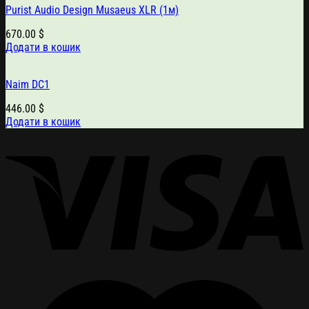
Purist Audio Design Musaeus XLR (1м)
670.00
$
Додати в кошик
Naim DC1
446.00
$
Додати в кошик