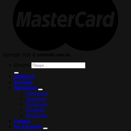
Copyright 2026 ©
avtstudio.com.ua
Шукати:
ДЕМОЗАЛ
Акустика
Підсилення
Інтегральні
Попередні
Потужності
Ресивери
Процесори
Стрімінг
Усе для вінілу