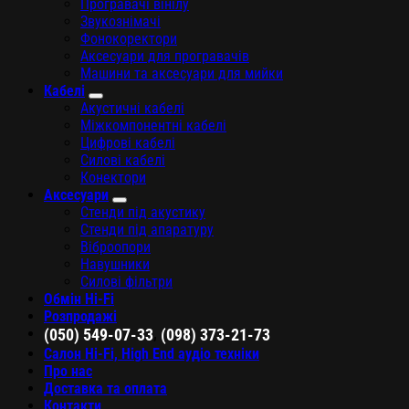
Програвачі вінілу
Звукознімачі
Фонокоректори
Аксесуари для програвачів
Машини та аксесуари для мийки
Кабелі
Акустичні кабелі
Міжкомпонентні кабелі
Цифрові кабелі
Силові кабелі
Конектори
Аксесуари
Стенди під акустику
Стенди під апаратуру
Віброопори
Навушники
Силові фільтри
Обмін Hi-Fi
Розпродажі
,
(050) 549-07-33
(098) 373-21-73
Салон Hi-Fi, High End аудіо техніки
Про нас
Доставка та оплата
Контакти