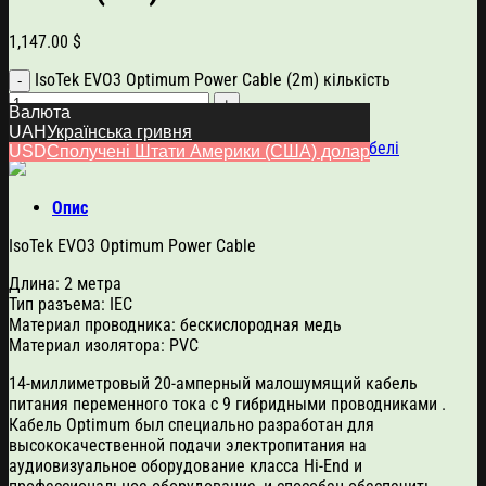
1,147.00
$
IsoTek EVO3 Optimum Power Cable (2m) кількість
Валюта
Додати в кошик
UAH
Українська гривня
Артикул:
1229
Категорії:
IsoTek
,
Кабелі
,
Силові кабелі
USD
Сполучені Штати Америки (США) долар
Опис
IsoTek EVO3 Optimum Power Cable
Длина: 2 метра
Тип разъема: IEC
Материал проводника: бескислородная медь
Материал изолятора: PVC
14-миллиметровый 20-амперный малошумящий кабель
питания переменного тока с 9 гибридными проводниками .
Кабель Optimum был специально разработан для
высококачественной подачи электропитания на
аудиовизуальное оборудование класса Hi-End и