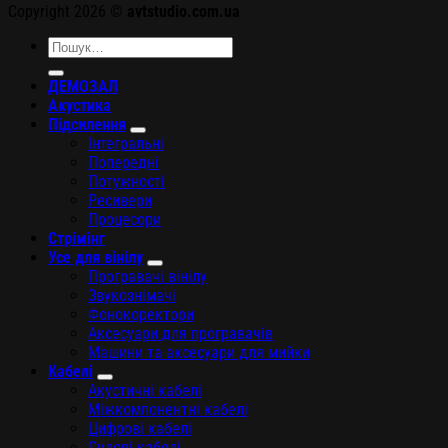
Copyright 2026 ©
avtstudio.com.ua
Шукати:
ДЕМОЗАЛ
Акустика
Підсилення
Інтегральні
Попередні
Потужності
Ресивери
Процесори
Стрімінг
Усе для вінілу
Програвачі вінілу
Звукознімачі
Фонокоректори
Аксесуари для програвачів
Машини та аксесуари для мийки
Кабелі
Акустичні кабелі
Міжкомпонентні кабелі
Цифрові кабелі
Силові кабелі