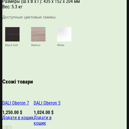
Размеры (Ш x В x Г): 435 x 152 х 204 мм
Вес: 5.3 кг
Доступные цветовые гаммы:
Black Ash
Walnut
White
Схожі товари
DALI Oberon 7
DALI Oberon 5
1,250.00
$
1,024.00
$
Додати в кошик
Додати в
кошик