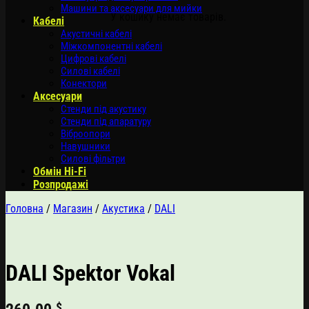
Машини та аксесуари для мийки
У кошику немає товарів.
Кабелі
Акустичні кабелі
Міжкомпонентні кабелі
Цифрові кабелі
Силові кабелі
Конектори
Аксесуари
Стенди під акустику
Стенди під апаратуру
Віброопори
Навушники
Силові фільтри
Обмін Hi-Fi
Розпродажі
Головна
/
Магазин
/
Акустика
/
DALI
DALI Spektor Vokal
$