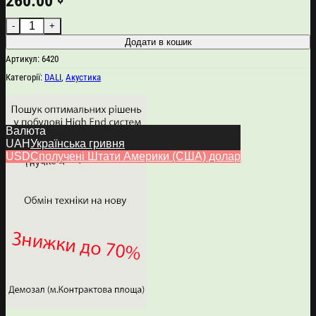
260.00
DALI Spektor Vokal кількість
Додати в кошик
Артикул:
6420
Категорії:
DALI
,
Акустика
Валюта
UAH
Українська гривня
USD
Сполучені Штати Америки (США) долар