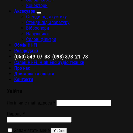
Конектори
Аксесуари
Стенди під акустику
Стенди під апаратуру
Віброопори
Навушники
Силові фільтри
Обмін Hi-Fi
Розпродажі
,
(050) 549-07-33
(098) 373-21-73
Салон Hi-Fi, High End аудіо техніки
Про нас
Доставка та оплата
Контакти
Увійти
Логін чи e-mail адреса
*
Пароль
*
Запам'ятати мене
Увійти