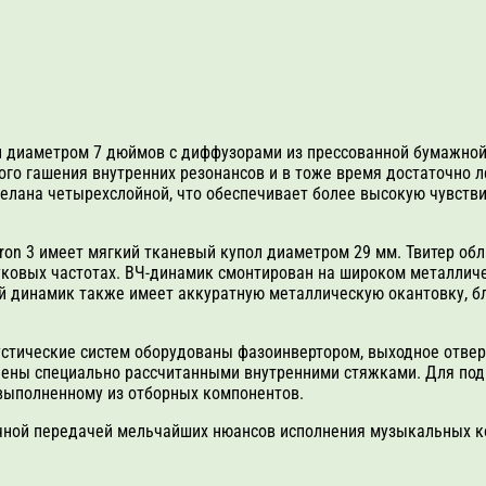
 диаметром 7 дюймов с диффузорами из прессованной бумажной
го гашения внутренних резонансов и в тоже время достаточно 
елана четырехслойной, что обеспечивает более высокую чувств
.
ron 3 имеет мягкий тканевый купол диаметром 29 мм. Твитер об
уковых частотах. ВЧ-динамик смонтирован на широком металличе
 динамик также имеет аккуратную металлическую окантовку, бла
стические систем оборудованы фазоинвертором, выходное отвер
ены специально рассчитанными внутренними стяжками. Для под
выполненному из отборных компонентов.
чной передачей мельчайших нюансов исполнения музыкальных ко