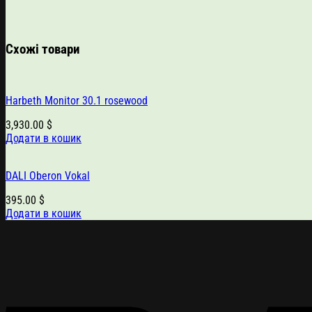
Схожі товари
Harbeth Monitor 30.1 rosewood
3,930.00
$
Додати в кошик
DALI Oberon Vokal
395.00
$
Додати в кошик