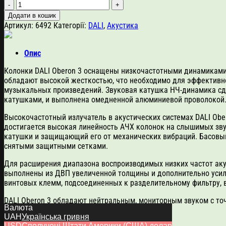
DALI
Oberon
Додати в кошик
3
Артикул:
6492
Категорії:
DALI
,
Акустика
кількість
Опис
Колонки DALI Oberon 3 оснащены низкочастотными динамиками
обладают высокой жесткостью, что необходимо для эффективно
музыкальных произведений. Звуковая катушка НЧ-динамика сд
катушками, и выполнена омедненной алюминиевой проволокой
Высокочастотный излучатель в акустических системах DALI Obe
достигается высокая линейность АЧХ колонок на слышимых зв
катушки и защищающий его от механических вибраций. Басовый
снятыми защитными сетками.
Для расширения диапазона воспроизводимых низких частот аку
выполнены из ДВП увеличенной толщины и дополнительно усил
винтовых клемм, подсоединенных к разделительному фильтру, 
DALI Oberon 3 обладают нейтральным, мониторным звуком с то
Валюта
класса.
UAH
Українська гривня
USD
Сполучені Штати Америки (США) долар