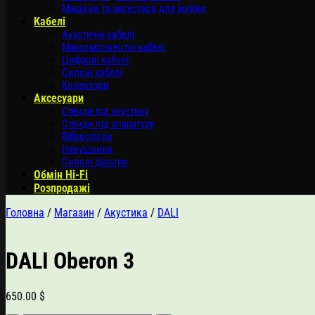
Машини та аксесуари для мийки
Кабелі
Акустичні кабелі
Міжкомпонентні кабелі
Цифрові кабелі
Силові кабелі
Конектори
Аксесуари
Стенди під акустику
Стенди під апаратуру
Віброопори
Навушники
Силові фільтри
Обмін Hi-Fi
Розпродажі
Головна
/
Магазин
/
Акустика
/
DALI
DALI Oberon 3
650.00
$