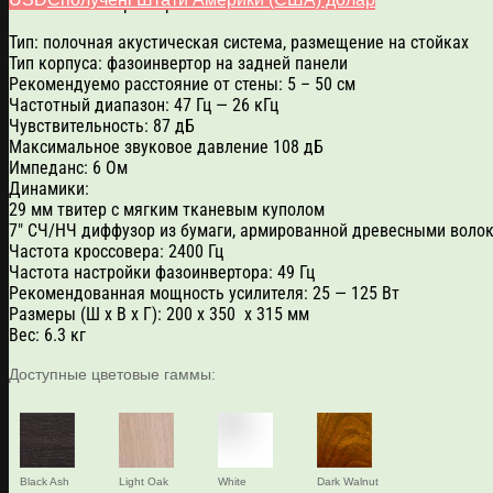
Технические характеристики DALI Oberon 3
Тип: полочная акустическая система, размещение на стойках
Тип корпуса: фазоинвертор на задней панели
Рекомендуемо расстояние от стены: 5 – 50 см
Частотный диапазон: 47 Гц — 26 кГц
Чувствительность: 87 дБ
Максимальное звуковое давление 108 дБ
Импеданс: 6 Ом
Динамики:
29 мм твитер с мягким тканевым куполом
7″ СЧ/НЧ диффузор из бумаги, армированной древесными воло
Частота кроссовера: 2400 Гц
Частота настройки фазоинвертора: 49 Гц
Рекомендованная мощность усилителя: 25 — 125 Вт
Размеры (Ш x В x Г): 200 x 350 x 315 мм
Вес: 6.3 кг
Доступные цветовые гаммы:
Black Ash
Light Oak
White
Dark Walnut