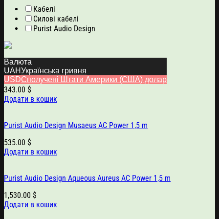
Кабелі
Силові кабелі
Purist Audio Design
Валюта
UAH
Українська гривня
Purist Audio Design Vesta AC Power 1,5 m
USD
Сполучені Штати Америки (США) долар
343.00
$
Додати в кошик
Purist Audio Design Musaeus AC Power 1,5 m
535.00
$
Додати в кошик
Purist Audio Design Aqueous Aureus AC Power 1,5 m
1,530.00
$
Додати в кошик