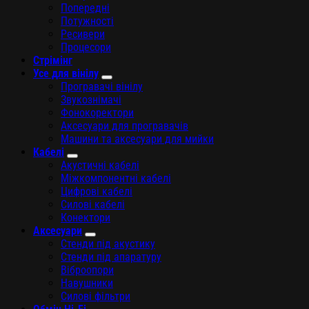
Попередні
Потужності
Ресивери
Процесори
Стрімінг
Усе для вінілу
Програвачі вінілу
Звукознімачі
Фонокоректори
Аксесуари для програвачів
Машини та аксесуари для мийки
Кабелі
Акустичні кабелі
Міжкомпонентні кабелі
Цифрові кабелі
Силові кабелі
Конектори
Аксесуари
Стенди під акустику
Стенди під апаратуру
Віброопори
Навушники
Силові фільтри