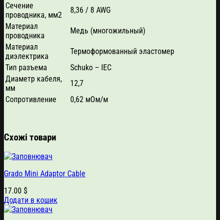
Сечение
8,36 / 8 AWG
проводника, мм2
Материал
Медь (многожильный)
проводника
Материал
Термоформованный эластомер
диэлектрика
Тип разъема
Schuko – IEC
Диаметр кабеля,
12,7
мм
Сопротивление
0,62 мОм/м
Схожі товари
Grado Mini Adaptor Cable
17.00
$
Додати в кошик