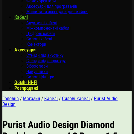
Фонокоректори
Аксесуари для програвачів
Машини та аксесуари для мийки
Кабелі
Акустичні кабелі
Міжкомпонентні кабелі
Цифрові кабелі
Силові кабелі
Конектори
Аксесуари
Стенди під акустику
Стенди під апаратуру
Віброопори
Навушники
Силові фільтри
Обмін Hi-Fi
Розпродажі
Головна
/
Магазин
/
Кабелі
/
Силові кабелі
/
Purist Audio
Design
Purist Audio Design Diamond