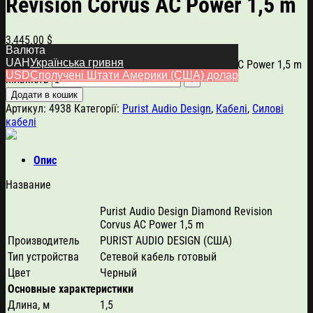
Revision Corvus AC Power 1,5 m
3,445.00
$
Валюта
UAH
Українська гривня
Purist Audio Design Diamond Revision Corvus AC Power 1,5 m
USD
Сполучені Штати Америки (США) долар
кількість
Додати в кошик
Артикул:
4938
Категорії:
Purist Audio Design
,
Кабелі
,
Силові
кабелі
Опис
Название
Purist Audio Design Diamond Revision
Corvus AC Power 1,5 m
Производитель
PURIST AUDIO DESIGN (США)
Тип устройства
Сетевой кабель готовый
Цвет
Черный
Основные характеристики
Длина, м
1,5