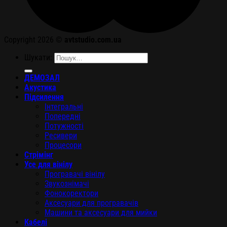
Copyright 2026 ©
avtstudio.com.ua
Шукати:
ДЕМОЗАЛ
Акустика
Підсилення
Інтегральні
Попередні
Потужності
Ресивери
Процесори
Стрімінг
Усе для вінілу
Програвачі вінілу
Звукознімачі
Фонокоректори
Аксесуари для програвачів
Машини та аксесуари для мийки
Кабелі