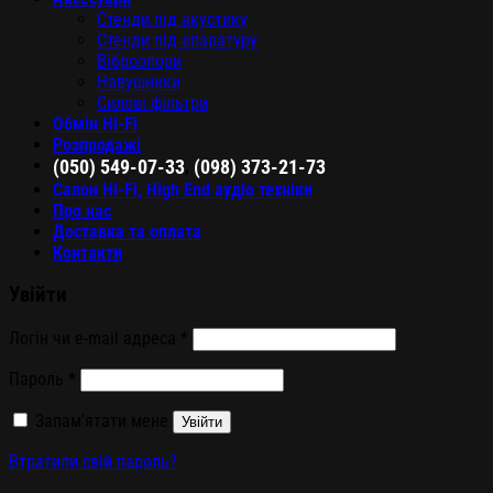
Стенди під акустику
Стенди під апаратуру
Віброопори
Навушники
Силові фільтри
Обмін Hi-Fi
Розпродажі
,
(050) 549-07-33
(098) 373-21-73
Салон Hi-Fi, High End аудіо техніки
Про нас
Доставка та оплата
Контакти
Увійти
Логін чи e-mail адреса
*
Пароль
*
Запам'ятати мене
Увійти
Втратили свій пароль?