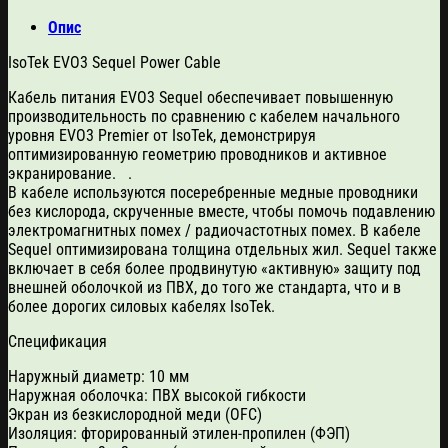
Опис
IsoTek EVO3 Sequel Power Cable
Кабель питания EVO3 Sequel обеспечивает повышенную
производительность по сравнению с кабелем начального
уровня EVO3 Premier от IsoTek, демонстрируя
оптимизированную геометрию проводников и активное
экранирование.
.
В кабеле
используются посеребренные медные проводники
без кислорода, скрученные вместе, чтобы помочь подавлению
электромагнитных помех / радиочастотных помех. В кабеле
Sequel оптимизирована толщина отдельных жил.
Sequel также
включает в себя более продвинутую «активную» защиту под
внешней оболочкой из ПВХ, до того же стандарта, что и в
более дорогих силовых кабелях IsoTek.
Спецификация
Наружный диаметр: 10 мм
Наружная оболочка: ПВХ высокой гибкости
Экран из безкислородной меди (OFC)
Изоляция: фторированный этилен-пропилен (ФЭП)