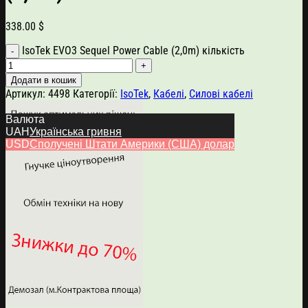
338.00
$
IsoTek EVO3 Sequel Power Cable (2,0m) кількість
Додати в кошик
Артикул:
4498
Категорії:
IsoTek
,
Кабелі
,
Силові кабелі
Валюта
UAH
Українська гривня
USD
Сполучені Штати Америки (США) долар