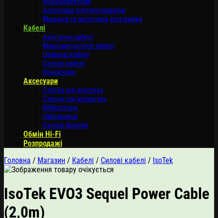
Фонокоректори
Аксесуари для програвачів
Машини та аксесуари для мийки
Кабелі
Акустичні кабелі
Міжкомпонентні кабелі
Цифрові кабелі
Силові кабелі
Конектори
Аксесуари
Стенди під акустику
Стенди під апаратуру
Віброопори
Навушники
Силові фільтри
Обмін Hi-Fi
Розпродажі
Головна
/
Магазин
/
Кабелі
/
Силові кабелі
/
IsoTek
IsoTek EVO3 Sequel Power Cable
(2,0m)