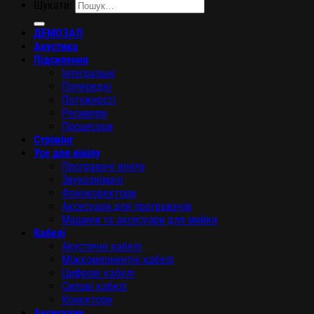
Шукати:
ДЕМОЗАЛ
Акустика
Підсилення
Інтегральні
Попередні
Потужності
Ресивери
Процесори
Стрімінг
Усе для вінілу
Програвачі вінілу
Звукознімачі
Фонокоректори
Аксесуари для програвачів
Машини та аксесуари для мийки
Кабелі
Акустичні кабелі
Міжкомпонентні кабелі
Цифрові кабелі
Силові кабелі
Конектори
Аксесуари