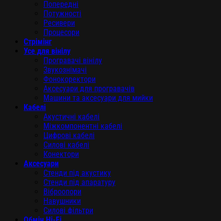
Попередні
Потужності
Ресивери
Процесори
Стрімінг
Усе для вінілу
Програвачі вінілу
Звукознімачі
Фонокоректори
Аксесуари для програвачів
Машини та аксесуари для мийки
Кабелі
Акустичні кабелі
Міжкомпонентні кабелі
Цифрові кабелі
Силові кабелі
Конектори
Аксесуари
Стенди під акустику
Стенди під апаратуру
Віброопори
Навушники
Силові фільтри
Обмін Hi-Fi