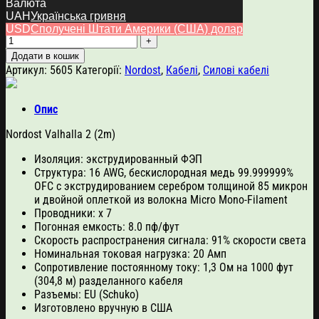
6,000.00
$
Валюта
UAH
Українська гривня
Nordost Valhalla 2 (2m) кількість
USD
Сполучені Штати Америки (США) долар
Додати в кошик
Артикул:
5605
Категорії:
Nordost
,
Кабелі
,
Силові кабелі
Опис
Nordost Valhalla 2 (2m)
Изоляция: экструдированный ФЭП
Структура: 16 AWG, бескислородная медь 99.999999%
OFC c экструдированием серебром толщиной 85 микрон
и двойной оплеткой из волокна Micro Mono-Filament
Проводники: х 7
Погонная емкость: 8.0 пф/фут
Скорость распространения сигнала: 91% скорости света
Номинальная токовая нагрузка: 20 Амп
Сопротивление постоянному току: 1,3 Ом на 1000 фут
(304,8 м) разделанного кабеля
Разъемы: EU (Schuko)
Изготовлено вручную в США