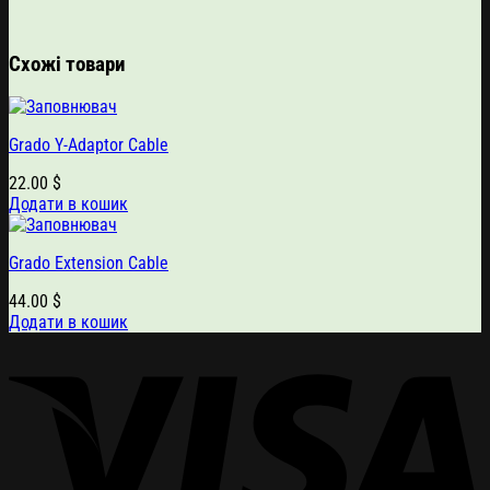
Схожі товари
Grado Y-Adaptor Cable
22.00
$
Додати в кошик
Grado Extension Cable
44.00
$
Додати в кошик