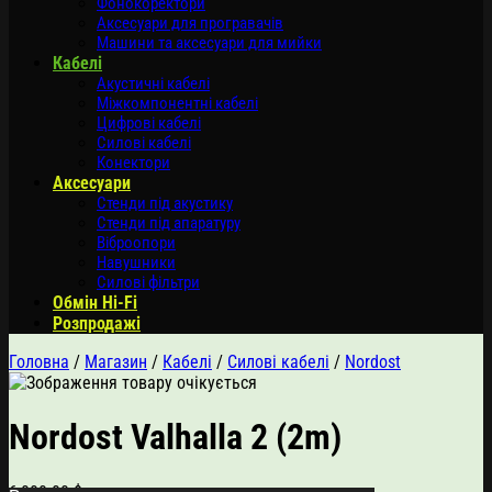
Фонокоректори
Аксесуари для програвачів
Машини та аксесуари для мийки
Кабелі
Акустичні кабелі
Міжкомпонентні кабелі
Цифрові кабелі
Силові кабелі
Конектори
Аксесуари
Стенди під акустику
Стенди під апаратуру
Віброопори
Навушники
Силові фільтри
Обмін Hi-Fi
Розпродажі
Головна
/
Магазин
/
Кабелі
/
Силові кабелі
/
Nordost
Nordost Valhalla 2 (2m)