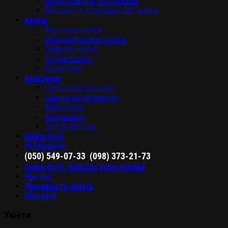
Аксесуари для програвачів
Машини та аксесуари для мийки
Кабелі
Акустичні кабелі
Міжкомпонентні кабелі
Цифрові кабелі
Силові кабелі
Конектори
Аксесуари
Стенди під акустику
Стенди під апаратуру
Віброопори
Навушники
Силові фільтри
Обмін Hi-Fi
Розпродажі
,
(050) 549-07-33
(098) 373-21-73
Салон Hi-Fi, High End аудіо техніки
Про нас
Доставка та оплата
Контакти
Увійти