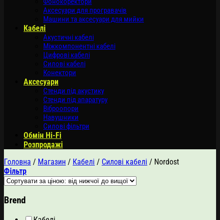
Фонокоректори
Аксесуари для програвачів
Машини та аксесуари для мийки
Кабелі
Акустичні кабелі
Міжкомпонентні кабелі
Цифрові кабелі
Силові кабелі
Конектори
Аксесуари
Стенди під акустику
Стенди під апаратуру
Віброопори
Навушники
Силові фільтри
Обмін Hi-Fi
Розпродажі
Головна
/
Магазин
/
Кабелі
/
Силові кабелі
/
Nordost
Фільтр
Brend
Кабелі