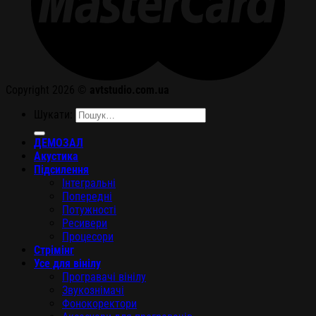
Copyright 2026 ©
avtstudio.com.ua
Шукати:
ДЕМОЗАЛ
Акустика
Підсилення
Інтегральні
Попередні
Потужності
Ресивери
Процесори
Стрімінг
Усе для вінілу
Програвачі вінілу
Звукознімачі
Фонокоректори