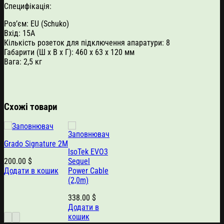
Специфікація:
Роз’єм: EU (Schuko)
Вхід: 15А
Кількість розеток для підключення апаратури: 8
Габарити (Ш х В х Г): 460 x 63 x 120 мм
Вага: 2,5 кг
Схожі товари
Grado Signature 2M
IsoTek EVO3
200.00
$
Sequel
Додати в кошик
Power Cable
(2,0m)
338.00
$
Додати в
кошик