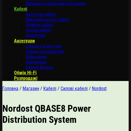
Машини та аксесуари для мийки
Кабелі
Акустичні кабелі
Міжкомпонентні кабелі
Цифрові кабелі
Силові кабелі
Конектори
Аксесуари
Стенди під акустику
Стенди під апаратуру
Віброопори
Навушники
Силові фільтри
Обмін Hi-Fi
Розпродажі
Головна
/
Магазин
/
Кабелі
/
Силові кабелі
/
Nordost
Nordost QBASE8 Power
Distribution System