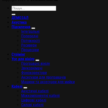
Шукати:
ДЕМОЗАЛ
Акустика
Підсилення
Інтегральні
Попередні
Потужності
Ресивери
Процесори
Стрімінг
Усе для вінілу
Програвачі вінілу
Звукознімачі
Фонокоректори
Аксесуари для програвачів
Машини та аксесуари для мийки
Кабелі
Акустичні кабелі
Міжкомпонентні кабелі
Цифрові кабелі
Силові кабелі