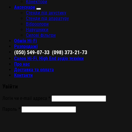
Конектори
Аксесуари
Стенди під акустику
Стенди під апаратуру
Віброопори
Навушники
Силові фільтри
Обмін Hi-Fi
Розпродажі
,
(050) 549-07-33
(098) 373-21-73
Салон Hi-Fi, High End аудіо техніки
Про нас
Доставка та оплата
Контакти
Увійти
Логін чи e-mail адреса
*
Пароль
*
Запам'ятати мене
Увійти
Втратили свій пароль?