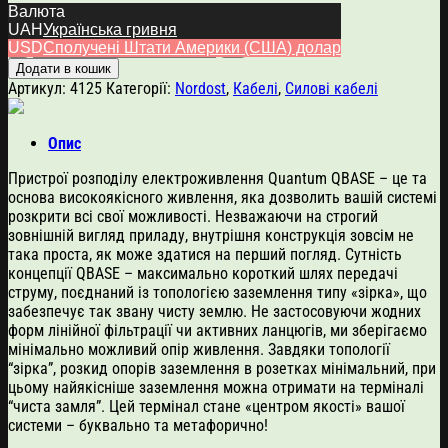
1,900.00
$
Валюта
UAH
Українська гривня
Nordost
USD
Сполучені Штати Америки (США) долар
QBASE8
Додати в кошик
Power
Артикул:
4125
Категорії:
Nordost
,
Кабелі
,
Силові кабелі
Distribution
System
кількість
Опис
Пристрої розподілу електроживлення Quantum QBASE – це та
основа високоякісного живлення, яка дозволить вашій системі
розкрити всі свої можливості. Незважаючи на строгий
зовнішній вигляд приладу, внутрішня конструкція зовсім не
така проста, як може здатися на перший погляд. Сутність
концепції QBASE – максимально короткий шлях передачі
струму, поєднаний із топологією заземлення типу «зірка», що
забезпечує так звану чисту землю. Не застосовуючи жодних
форм лінійної фільтрації чи активних ланцюгів, ми зберігаємо
мінімально можливий опір живлення. Завдяки топології
“зірка”, розкид опорів заземлення в розетках мінімальний, при
цьому найякісніше заземлення можна отримати на терміналі
“чиста замля”. Цей термінал стане «центром якості» вашої
системи – буквально та метафорично!