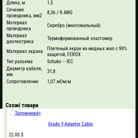
Длина, м
1,5
Сечение
8,36 / 8 AWG
проводника, мм2
Материал
Серебро (многожильный)
проводника
Материал
Термоформованный эластомер
диэлектрика
Плетеный экран из медных жил с 98%
Материал экрана
защитой, FEROX
Тип разъема
Schuko – IEC
Диаметр кабеля,
31,8
мм
Сопротивление
1,07 мОм/м
Схожі товари
Grado Y-Adaptor Cable
22.00
$