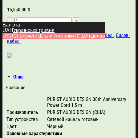
15,550.00
$
Purist
Валюта
Audio
Додати в кошик
UAH
Українська гривня
Design
Артикул:
4942
Категорії:
Purist Audio Design
,
Кабелі
,
Силові
USD
Сполучені Штати Америки (США) долар
30th
кабелі
Anniversary
Power
Cord
1,5
m
кількість
Опис
Название
PURIST AUDIO DESIGN 30th Anniversary
Power Cord 1,5 m
Производитель
PURIST AUDIO DESIGN (США)
Тип устройства
Сетевой кабель готовый
Цвет
Черный
Основные характеристики