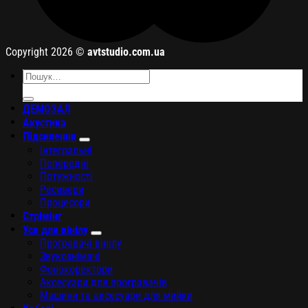
Copyright 2026 ©
avtstudio.com.ua
Шукати:
ДЕМОЗАЛ
Акустика
Підсилення
Інтегральні
Попередні
Потужності
Ресивери
Процесори
Стрімінг
Усе для вінілу
Програвачі вінілу
Звукознімачі
Фонокоректори
Аксесуари для програвачів
Машини та аксесуари для мийки