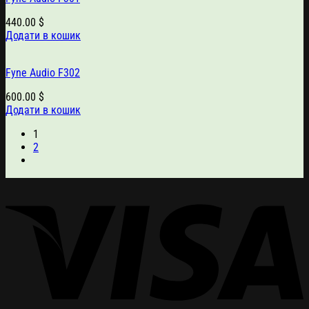
440.00
$
Додати в кошик
Fyne Audio F302
600.00
$
Додати в кошик
1
2