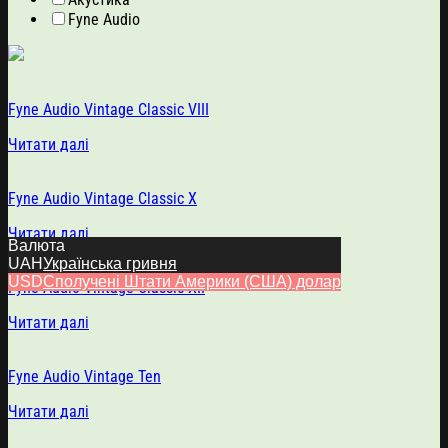
Fyne Audio
Fyne Audio Vintage Classic VIII
Читати далі
Fyne Audio Vintage Classic X
Читати далі
Валюта
UAH
Українська гривня
USD
Сполучені Штати Америки (США) долар
Fyne Audio Vintage Classic XII
Читати далі
Fyne Audio Vintage Ten
Читати далі