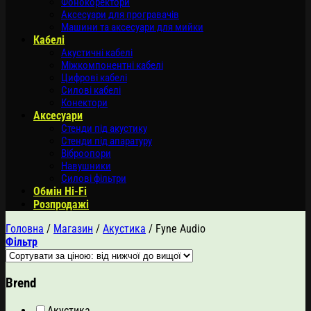
Фонокоректори
Аксесуари для програвачів
Машини та аксесуари для мийки
Кабелі
Акустичні кабелі
Міжкомпонентні кабелі
Цифрові кабелі
Силові кабелі
Конектори
Аксесуари
Стенди під акустику
Стенди під апаратуру
Віброопори
Навушники
Силові фільтри
Обмін Hi-Fi
Розпродажі
Головна
/
Магазин
/
Акустика
/
Fyne Audio
Фільтр
Brend
Акустика