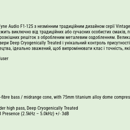
yne Audio F1-12S з незмінним традиційним дизайном серії Vintag
алежить виключно від традиційних або сучасних особистих смаків,
а розкішних решіток з обробленим металевим оздобленням. Велик
ери Deep Cryogenically Treated і унікальний контроль присутност
цтва, ідеально зважений, щоб випромінювати клас і точність, які
fuser
lti-fibre bass / midrange cone, with 75mm titanium alloy dome compr
rder high pass, Deep Cryogenically Treated
 Presence (2.5kHz – 5.0kHz) +/- 3dB