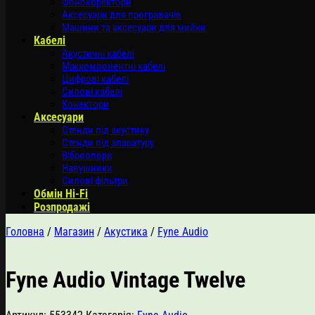
Фонокоректори
Аксесуари для програвачів
Машини та аксесуари для мийки
Кабелі
Акустичні кабелі
Міжкомпонентні кабелі
Цифрові кабелі
Силові кабелі
Конектори
Аксесуари
Стенди під акустику
Стенди під апаратуру
Віброопори
Навушники
Силові фільтри
Обмін Hi-Fi
Розпродажі
Головна
/
Магазин
/
Акустика
/
Fyne Audio
Fyne Audio Vintage Twelve