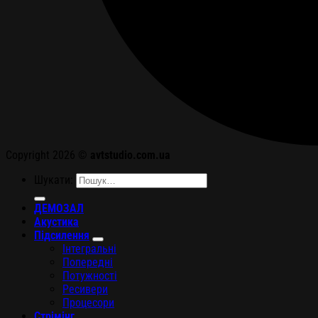
Copyright 2026 ©
avtstudio.com.ua
Шукати:
ДЕМОЗАЛ
Акустика
Підсилення
Інтегральні
Попередні
Потужності
Ресивери
Процесори
Стрімінг