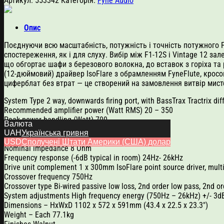
Артикул:
553342
Категорія:
Fyne Audio
Опис
Поєднуючи всю масштабність, потужність і точність потужного F
спостереження, як і для слуху. Вибір між F1-12S і Vintage 12 з
що обгортає шафи з березового волокна, до вставок з горіха т
(12-дюймовий) драйвер IsoFlare з обрамленням FyneFlute, кросов
циферблат без втрат — це створений на замовлення витвір мисте
System Type 2 way, downwards firing port, with BassTrax Tractrix dif
Recommended amplifier power (Watt RMS) 20 – 350
Peak power handling (Watt) 700
Валюта
Continuous power handling (Watt RMS) 175
UAH
Українська гривня
Sensitivity (2.83 Volt @ 1m) 96dB
USD
Сполучені Штати Америки (США) долар
Nominal impedance 8 Ohm
Frequency response (-6dB typical in room) 24Hz- 26kHz
Drive unit complement 1 x 300mm IsoFlare point source driver, mu
Crossover frequency 750Hz
Crossover type Bi-wired passive low loss, 2nd order low pass, 2nd o
System adjustments High frequency energy (750Hz – 26kHz) +/- 3dB
Dimensions – HxWxD 1102 x 572 x 591mm (43.4 x 22.5 x 23.3″)
Weight – Each 77.1kg