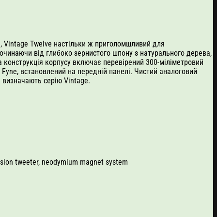
e, Vintage Twelve настільки ж приголомшливий для
 починаючи від глибоко зернистого шпону з натурального дерева,
а конструкція корпусу включає перевірений 300-міліметровий
і Fyne, встановлений на передній панелі. Чистий аналоговий
 визначають серію Vintage.
ession tweeter, neodymium magnet system