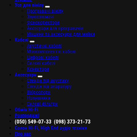
Усе для вінілу
Програвачі вінілу
Звукознімачі
Фонокоректори
Аксесуари для програвачів
Машини та аксесуари для мийки
Кабелі
Акустичні кабелі
Міжкомпонентні кабелі
Цифрові кабелі
Силові кабелі
Конектори
Аксесуари
Стенди під акустику
Стенди під апаратуру
Віброопори
Навушники
Силові фільтри
Обмін Hi-Fi
Розпродажі
,
(050) 549-07-33
(098) 373-21-73
Салон Hi-Fi, High End аудіо техніки
Про нас