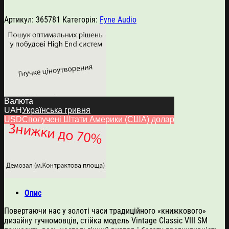
Артикул:
365781
Категорія:
Fyne Audio
Валюта
UAH
Українська гривня
USD
Сполучені Штати Америки (США) долар
Опис
Повертаючи нас у золоті часи традиційного «книжкового»
дизайну гучномовців, стійка модель Vintage Classic VIII SM