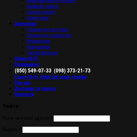
Міжкомпонентні кабелі
Цифрові кабелі
Силові кабелі
Конектори
Аксесуари
Стенди під акустику
Стенди під апаратуру
Віброопори
Навушники
Силові фільтри
Обмін Hi-Fi
Розпродажі
,
(050) 549-07-33
(098) 373-21-73
Салон Hi-Fi, High End аудіо техніки
Про нас
Доставка та оплата
Контакти
Увійти
Логін чи e-mail адреса
*
Пароль
*