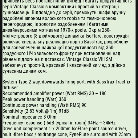
приносить весь ностальгічний вигляд і багату продуктивність
серії Vintage Classic в компактний і простий в інтеграції
гучномовець. Відповідно до серії, прямокутні шафи вручну
оздоблені шпоном волоського горіха та темно-чорною
перегородкою, із золотим оздобленням і багатими
дизайнерськими мотивами 1970-х років. Окрім 250-
міліметрового (8-дюймового) динаміка IsoFlare, конструкція
включає спеціальну реалізацію портів BassTrax, розроблену
для забезпечення найкращої продуктивності від 360-
градусного НЧ хвильового фронту при встановленні над
рівнем підлоги на підставках. Vintage Classic VIII SM
забезпечує простий, красивий і класичний вигляд з дійсно
сучасним динаміком.
System Type 2 way, downwards firing port, with BassTrax Tractrix
diffuser
Recommended amplifier power (Watt RMS) 30 – 180
Peak power handling (Watt) 360
Continuous power handling (Watt RMS) 90
Sensitivity (2.83 Volt @ 1m) 91dB
Nominal impedance 8 Ohm
Frequency response (-6dB typical in room) 34Hz – 34kHz
Drive unit complement 1 x 200mm IsoFlare point source driver,
multi-fibre bass / midrange cone, FyneFlute surround with 25mm