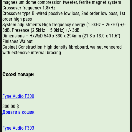
magnesium dome compression tweeter, ferrite magnet system
Crossover frequency 1.8kHz
Crossover type Bi-wired passive low loss, 2nd order low pass, 1st
order high pass
System adjustments High frequency energy (1.8kHz – 26kHz) +/-
3dB, Presence (2.5kHz – 5.0kHz) +/- 3dB
Dimensions – HxWxD 540 x 330 x 294mm (21.3 x 13.0 x 11.6″)
Finishes Walnut
Cabinet Construction High density fibreboard, walnut veneered
with extensive internal bracing
Схожі товари
Fyne Audio F300
300.00
$
Додати в кошик
Fyne Audio F303