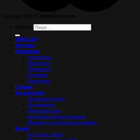
Copyright 2026 ©
avtstudio.com.ua
Шукати:
ДЕМОЗАЛ
Акустика
Підсилення
Інтегральні
Попередні
Потужності
Ресивери
Процесори
Стрімінг
Усе для вінілу
Програвачі вінілу
Звукознімачі
Фонокоректори
Аксесуари для програвачів
Машини та аксесуари для мийки
Кабелі
Акустичні кабелі