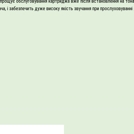
 спрощує обслуговування картриджа вже після встановлення на то
а, і забезпечить дуже високу якість звучання при прослуховуванні я