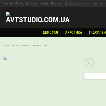
Skip
Салон Hi-Fi, High End аудіо техніки
Про нас
Доставка та оплата
Контакти
to
content
ДЕМОЗАЛ
АКУСТИКА
ПІДСИЛЕН
ГОЛОВНА
/
МАГАЗИН
/
УСЕ ДЛЯ ВІНІЛУ
/
ЗВУКОЗНІМАЧІ
/
SUMIKO