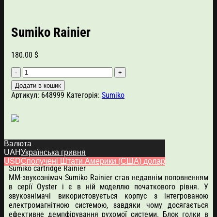
Sumiko Rainier
180.00
$
Sumiko
Rainier
Додати в кошик
кількість
Артикул:
648999
Категорія:
Sumiko
Валюта
Опис
UAH
Українська гривня
USD
Сполучені Штати Америки (США) долар
Sumiko cartridge Rainier
ММ-звукознімач Sumiko Rainier став недавнім поповненням
в серії Oyster і є в ній моделлю початкового рівня. У
звукознімачі використовується корпус з інтегрованою
електромагнітною системою, завдяки чому досягається
ефективне демпфірування рухомої системи. Блок голки в