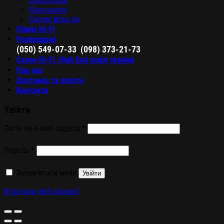
Віброопори
Навушники
Силові фільтри
Обмін Hi-Fi
Розпродажі
,
(050) 549-07-33
(098) 373-21-73
Салон Hi-Fi, High End аудіо техніки
Про нас
Доставка та оплата
Контакти
Увійти
Логін чи e-mail адреса
*
Пароль
*
Запам'ятати мене
Увійти
Втратили свій пароль?