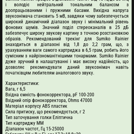
і володіє нейтральний тональним балансом з
доопрацьованими і пружними басами. Вихідна напруга
звукознімача становить 5 мВ, завдяки чому забезпечується
широкий динамічний діапазон звуку і мінімальний рівень
фонових шумів. Значний поділ стереоканалів в 25 дБ
забезпечує широку звукову картину з точною розстановкою
образів. Рекомендований трекінг для Sumiko Rainier
знаходиться в діапазоні від 1,8 до 2,2 грам, що, з
урахуванням ваги самого картриджа в 6,5 грам, робить його
сумісним з найрізноманітнішими тонармами. Sumiko Rainier
дуже зручний в налаштуванні і має високу надійність, що
дозволяє рекомендувати даний звукознімач навіть
початківцям любителям аналогового звуку.
Характеристики:
Вага, г 6,5
Вхідна ємність фонокорректора, pF 100-200
Вхідний опір фонокорректора, Ohms 47000
Матеріал корпусу ABS пластик
Сила притиску, що рекомендується, г 2
Тип заточування голки Еліптична
Тип картриджу ММ
Діапазон частот, Гц 15-25000