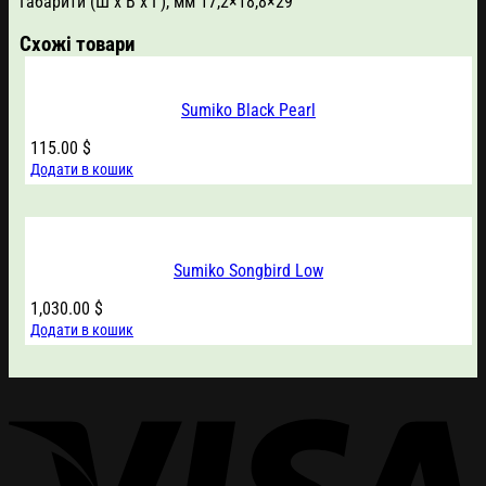
Габарити (Ш х В х Г), мм 17,2×18,8×29
Схожі товари
Sumiko Black Pearl
115.00
$
Додати в кошик
Sumiko Songbird Low
1,030.00
$
Додати в кошик