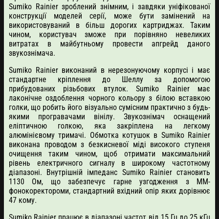
Sumiko Rainier зроблений знімним, і завдяки уніфікованої
конструкції моделей серії, може бути замінений на
використовуваний в більш дорогих картриджах. Таким
чином, користувач зможе при порівняно невеликих
витратах в майбутньому провести апгрейд даного
звукознімача.
Sumiko Rainier виконаний в нерезонуючому корпусі і має
стандартне кріплення до Шеллу за допомогою
прибудованих різьбових втулок. Sumiko Rainier має
лаконічне оздоблення чорного кольору з білою вставкою
голки, що робить його візуально сумісним практично з будь-
якими програвачами вінілу. Звукознімач оснащений
еліптичною голкою, яка закріплена на легкому
алюмінієвому тримачі. Обмотка котушок в Sumiko Rainier
виконана проводом з безкисневої міді високого ступеня
очищення таким чином, щоб отримати максимальний
рівень електричного сигналу в широкому частотному
діапазоні. Внутрішній імпеданс Sumiko Rainier становить
1130 Ом, що забезпечує гарне узгодження з MM-
фонокоректороми, стандартний вхідний опір яких дорівнює
47 кому.
Sumiko Rainier працює в діапазоні частот від 15 Гц до 25 кГц