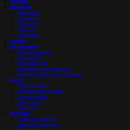
Акустика
Підсилення
Інтегральні
Попередні
Потужності
Ресивери
Процесори
Стрімінг
Усе для вінілу
Програвачі вінілу
Звукознімачі
Фонокоректори
Аксесуари для програвачів
Машини та аксесуари для мийки
Кабелі
Акустичні кабелі
Міжкомпонентні кабелі
Цифрові кабелі
Силові кабелі
Конектори
Аксесуари
Стенди під акустику
Стенди під апаратуру