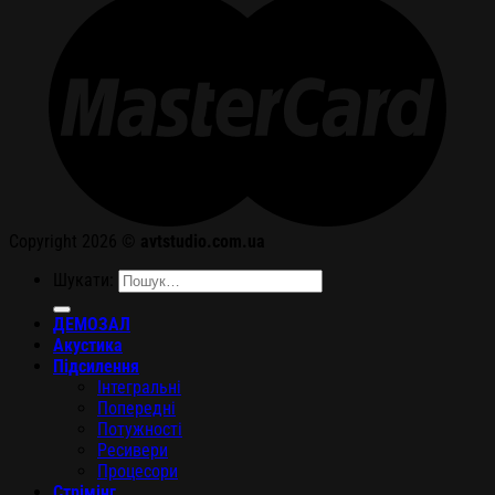
Copyright 2026 ©
avtstudio.com.ua
Шукати:
ДЕМОЗАЛ
Акустика
Підсилення
Інтегральні
Попередні
Потужності
Ресивери
Процесори
Стрімінг