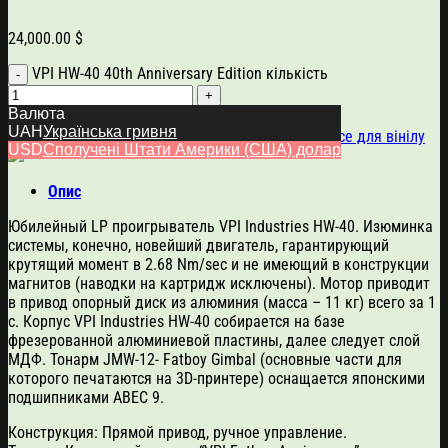
24,000.00
$
VPI HW-40 40th Anniversary Edition кількість
Валюта
Додати в кошик
UAH
Українська гривня
Артикул:
6266
Категорії:
VPI
,
Програвачі вінілу
,
Усе для вінілу
USD
Сполучені Штати Америки (США) долар
Опис
Юбилейный LP проигрыватель VPI Industries HW-40. Изюминка
системы, конечно, новейший двигатель, гарантирующий
крутящий момент в 2.68 Nm/sec и не имеющий в конструкции
магнитов (наводки на картридж исключены). Мотор приводит
в привод опорный диск из алюминия (масса – 11 кг) всего за 1
с. Корпус VPI Industries HW-40 собирается на базе
фрезерованной алюминиевой пластины, далее следует слой
МДФ. Тонарм JMW-12- Fatboy Gimbal (основные части для
которого печатаются на 3D-принтере) оснащается японскими
подшипниками ABEC 9.
Конструкция: Прямой привод, ручное управление.