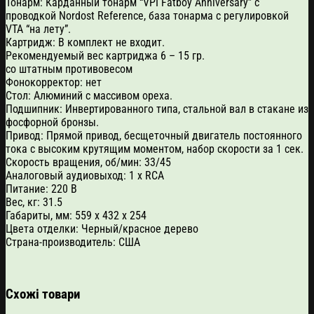
Тонарм: Карданный тонарм “VPI Fatboy Anniversary” с
проводкой Nordost Reference, база тонарма с регулировкой
VTA “на лету”.
Картридж: В комплект не входит.
Рекомендуемый вес картриджа 6 – 15 гр.
со штатным противовесом
Фонокорректор: нет
Стол: Алюминий с массивом ореха.
Подшипник: Инвертированного типа, стальной вал в стакане из
фосфорной бронзы.
Привод: Прямой привод, бесщеточный двигатель постоянного
тока с высоким крутящим моментом, набор скорости за 1 сек.
Скорость вращения, об/мин: 33/45
Аналоговый аудиовыход: 1 x RCA
Питание: 220 В
Вес, кг: 31.5
Габариты, мм: 559 x 432 x 254
Цвета отделки: Черный/красное дерево
Страна-производитель: США
Схожі товари