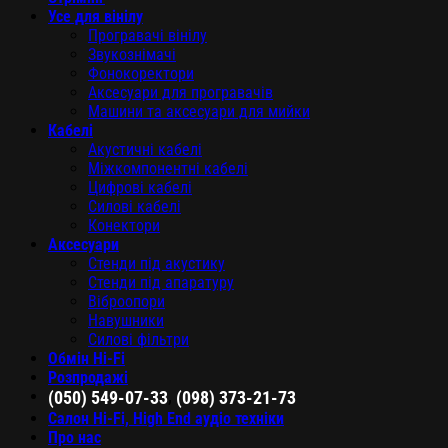
Усе для вінілу
Програвачі вінілу
Звукознімачі
Фонокоректори
Аксесуари для програвачів
Машини та аксесуари для мийки
Кабелі
Акустичні кабелі
Міжкомпонентні кабелі
Цифрові кабелі
Силові кабелі
Конектори
Аксесуари
Стенди під акустику
Стенди під апаратуру
Віброопори
Навушники
Силові фільтри
Обмін Hi-Fi
Розпродажі
,
(050) 549-07-33
(098) 373-21-73
Салон Hi-Fi, High End аудіо техніки
Про нас