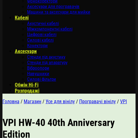
Фонокоректори
Аксесуари для програвачів
Машини та аксесуари для мийки
Кабелі
Акустичні кабелі
Міжкомпонентні кабелі
Цифрові кабелі
Силові кабелі
Конектори
Аксесуари
Стенди під акустику
Стенди під апаратуру
Віброопори
Навушники
Силові фільтри
Обмін Hi-Fi
Розпродажі
Головна
/
Магазин
/
Усе для вінілу
/
Програвачі вінілу
/
VPI
VPI HW-40 40th Anniversary
Edition