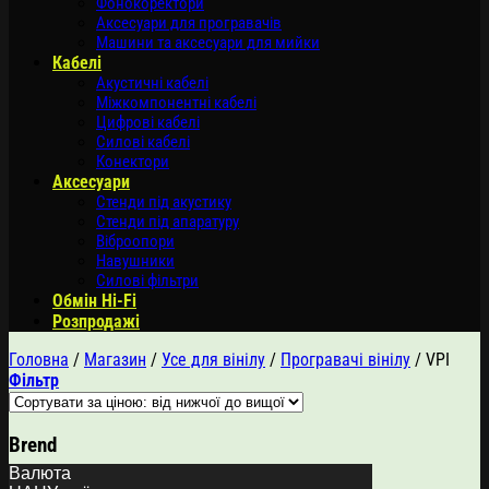
Фонокоректори
Аксесуари для програвачів
Машини та аксесуари для мийки
Кабелі
Акустичні кабелі
Міжкомпонентні кабелі
Цифрові кабелі
Силові кабелі
Конектори
Аксесуари
Стенди під акустику
Стенди під апаратуру
Віброопори
Навушники
Силові фільтри
Обмін Hi-Fi
Розпродажі
Головна
/
Магазин
/
Усе для вінілу
/
Програвачі вінілу
/
VPI
Фільтр
Brend
Валюта
Усе для вінілу