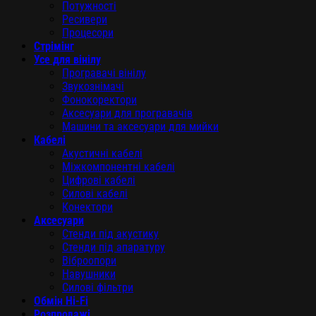
Потужності
Ресивери
Процесори
Стрімінг
Усе для вінілу
Програвачі вінілу
Звукознімачі
Фонокоректори
Аксесуари для програвачів
Машини та аксесуари для мийки
Кабелі
Акустичні кабелі
Міжкомпонентні кабелі
Цифрові кабелі
Силові кабелі
Конектори
Аксесуари
Стенди під акустику
Стенди під апаратуру
Віброопори
Навушники
Силові фільтри
Обмін Hi-Fi
Розпродажі