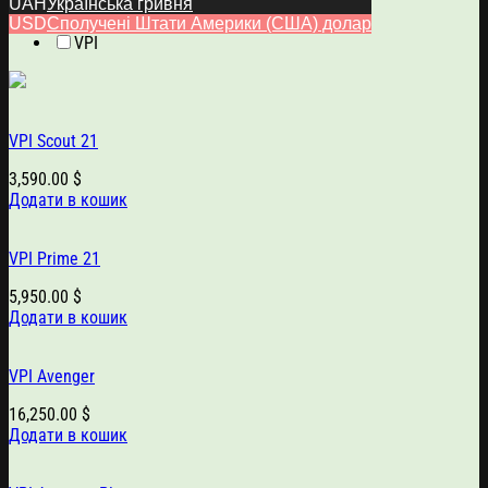
UAH
Українська гривня
Програвачі вінілу
USD
Сполучені Штати Америки (США) долар
VPI
VPI Scout 21
3,590.00
$
Додати в кошик
VPI Prime 21
5,950.00
$
Додати в кошик
VPI Avenger
16,250.00
$
Додати в кошик