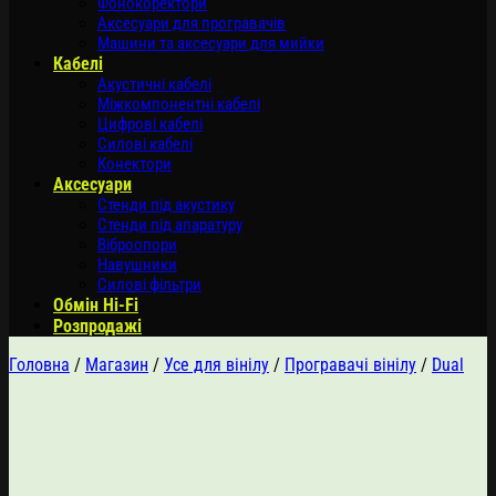
Фонокоректори
Аксесуари для програвачів
Машини та аксесуари для мийки
Кабелі
Акустичні кабелі
Міжкомпонентні кабелі
Цифрові кабелі
Силові кабелі
Конектори
Аксесуари
Стенди під акустику
Стенди під апаратуру
Віброопори
Навушники
Силові фільтри
Обмін Hi-Fi
Розпродажі
Головна
/
Магазин
/
Усе для вінілу
/
Програвачі вінілу
/
Dual