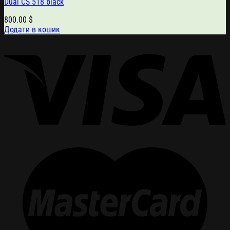
Dual CS 518 black
800.00
$
Додати в кошик