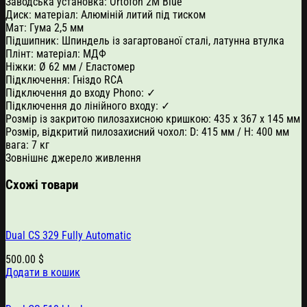
Заводська установка: Ortofon 2M Blue
Диск: матеріал: Алюміній литий під тиском
Мат: Гума 2,5 мм
Підшипник: Шпиндель із загартованої сталі, латунна втулка
Плінт: матеріал: МДФ
Ніжки: Ø 62 мм / Еластомер
Підключення: Гніздо RCA
Підключення до входу Phono: ✓
Підключення до лінійного входу: ✓
Розмір із закритою пилозахисною кришкою: 435 x 367 x 145 мм
Розмір, відкритий пилозахисний чохол: D: 415 мм / H: 400 мм
вага: 7 кг
Зовнішнє джерело живлення
Схожі товари
Dual CS 329 Fully Automatic
500.00
$
Додати в кошик