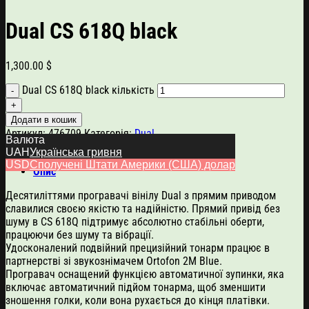
Dual CS 618Q black
1,300.00
$
Dual CS 618Q black кількість
Додати в кошик
Артикул:
476709
Категорія:
Dual
Валюта
UAH
Українська гривня
USD
Сполучені Штати Америки (США) долар
Опис
Десятиліттями програвачі вінілу Dual з прямим приводом
славилися своєю якістю та надійністю. Прямий привід без
шуму в CS 618Q підтримує абсолютно стабільні оберти,
працюючи без шуму та вібрації.
Удосконалений подвійний прецизійний тонарм працює в
партнерстві зі звукознімачем Ortofon 2M Blue.
Програвач оснащений функцією автоматичної зупинки, яка
включає автоматичний підйом тонарма, щоб зменшити
зношення голки, коли вона рухається до кінця платівки.