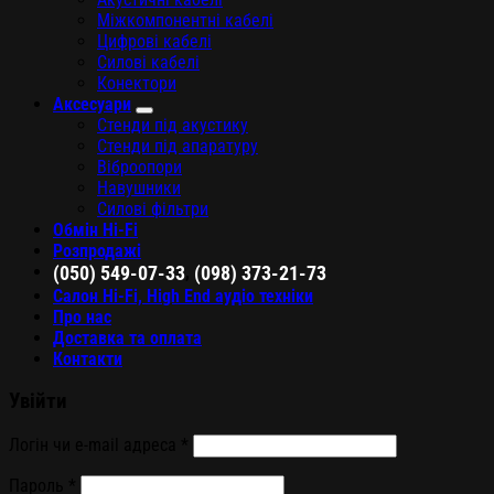
Міжкомпонентні кабелі
Цифрові кабелі
Силові кабелі
Конектори
Аксесуари
Стенди під акустику
Стенди під апаратуру
Віброопори
Навушники
Силові фільтри
Обмін Hi-Fi
Розпродажі
,
(050) 549-07-33
(098) 373-21-73
Салон Hi-Fi, High End аудіо техніки
Про нас
Доставка та оплата
Контакти
Увійти
Логін чи e-mail адреса
*
Пароль
*