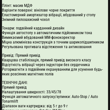
Плінт: масив МДФ
Варіанти поверхні: вінілове чорне покриття
Еластомерний амортизатор вібрації, вбудований у стопу
Знімний пилозахисний чохол
Тонарм: подвійний карданний дизайн
Функція автостопу з автоматичним підйомником тона
Вимикаємий вбудований ММ-фонокоректор
Міцна алюмінієва конструкція з точним шарикопідшипником
Регульована противага відстеження та антиковзання
Привід: Прямий привід
Кварцова стабілізація, прямий привід високого класу
Відсутність вібрації через індуктори без сердечника
Ротормагніти з подвійним екрануванням для усунення будь-
яких розсіяних магнітних полів
ТЕХНІЧНІ ДАНІ:
Прямий привід
Налаштування швидкості: 33/45/78
Функція автоматичного запуску/зупинки: Auto-Stop / Auto
Tonarmlift
Діапазон ваги картриджа: від 5 г до 9 г