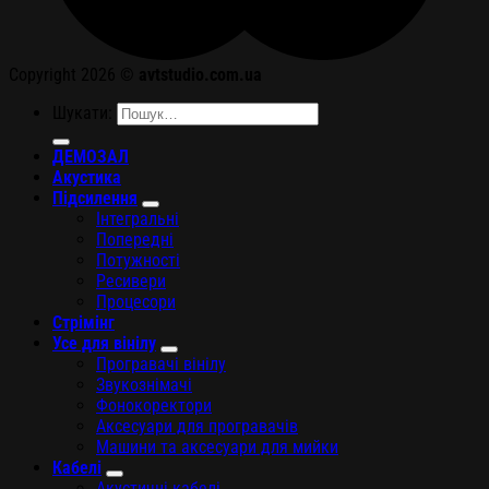
Copyright 2026 ©
avtstudio.com.ua
Шукати:
ДЕМОЗАЛ
Акустика
Підсилення
Інтегральні
Попередні
Потужності
Ресивери
Процесори
Стрімінг
Усе для вінілу
Програвачі вінілу
Звукознімачі
Фонокоректори
Аксесуари для програвачів
Машини та аксесуари для мийки
Кабелі
Акустичні кабелі