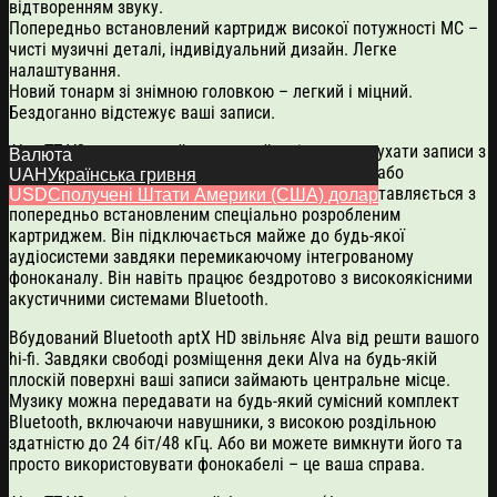
відтворенням звуку.
Попередньо встановлений картридж високої потужності MC –
чисті музичні деталі, індивідуальний дизайн. Легке
налаштування.
Новий тонарм зі знімною головкою – легкий і міцний.
Бездоганно відстежує ваші записи.
Alva TT V2 призначений для людей, які хочуть слухати записи з
Валюта
винятковою якістю – без необхідності вибирати або
UAH
Українська гривня
встановлювати додаткові компоненти. TT V2 поставляється з
USD
Сполучені Штати Америки (США) долар
попередньо встановленим спеціально розробленим
картриджем. Він підключається майже до будь-якої
аудіосистеми завдяки перемикаючому інтегрованому
фоноканалу. Він навіть працює бездротово з високоякісними
акустичними системами Bluetooth.
Вбудований Bluetooth aptX HD звільняє Alva від решти вашого
hi-fi. Завдяки свободі розміщення деки Alva на будь-якій
плоскій поверхні ваші записи займають центральне місце.
Музику можна передавати на будь-який сумісний комплект
Bluetooth, включаючи навушники, з високою роздільною
здатністю до 24 біт/48 кГц. Або ви можете вимкнути його та
просто використовувати фонокабелі – це ваша справа.