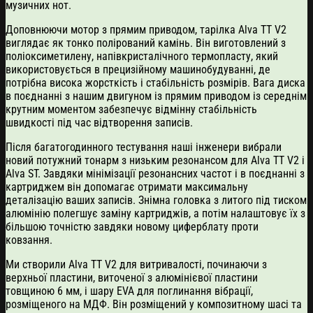
музичних нот.
Доповнюючи мотор з прямим приводом, тарілка Alva TT V2
виглядає як тонко полірований камінь. Він виготовлений з
поліоксиметилену, напівкристалічного термопласту, який
використовується в прецизійному машинобудуванні, де
потрібна висока жорсткість і стабільність розмірів. Вага диска
в поєднанні з нашим двигуном із прямим приводом із середнім
крутним моментом забезпечує відмінну стабільність
швидкості під час відтворення записів.
Після багатогодинного тестування наші інженери вибрали
новий потужний тонарм з низьким резонансом для Alva TT V2 і
Alva ST. Завдяки мінімізації резонансних частот і в поєднанні з
картриджем він допомагає отримати максимальну
деталізацію ваших записів. Знімна головка з литого під тиском
алюмінію полегшує заміну картриджів, а потім налаштовує їх з
більшою точністю завдяки новому циферблату проти
ковзання.
Ми створили Alva TT V2 для витривалості, починаючи з
верхньої пластини, виточеної з алюмінієвої пластини
товщиною 6 мм, і шару EVA для поглинання вібрації,
розміщеного на МДФ. Він розміщений у композитному шасі та