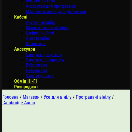
Фонокоректори
Аксесуари для програвачів
Машини та аксесуари для мийки
Кабелі
Акустичні кабелі
Міжкомпонентні кабелі
Цифрові кабелі
Силові кабелі
Конектори
Аксесуари
Стенди під акустику
Стенди під апаратуру
Віброопори
Навушники
Силові фільтри
Обмін Hi-Fi
Розпродажі
Головна
/
Магазин
/
Усе для вінілу
/
Програвачі вінілу
/
Cambridge Audio