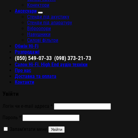
Конектори
Аксесуари
Стенди під акустику
Стенди під апаратуру
Віброопори
Навушники
Силові фільтри
Обмін Hi-Fi
Розпродажі
,
(050) 549-07-33
(098) 373-21-73
Салон Hi-Fi, High End аудіо техніки
Про нас
Доставка та оплата
Контакти
Увійти
Логін чи e-mail адреса
*
Пароль
*
Запам'ятати мене
Увійти