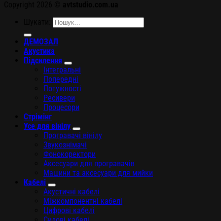
Copyright 2026 ©
avtstudio.com.ua
Шукати:
ДЕМОЗАЛ
Акустика
Підсилення
Інтегральні
Попередні
Потужності
Ресивери
Процесори
Стрімінг
Усе для вінілу
Програвачі вінілу
Звукознімачі
Фонокоректори
Аксесуари для програвачів
Машини та аксесуари для мийки
Кабелі
Акустичні кабелі
Міжкомпонентні кабелі
Цифрові кабелі
Силові кабелі