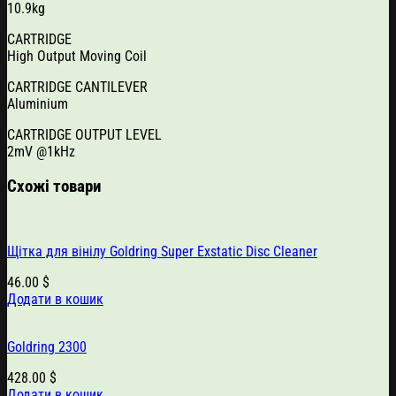
10.9kg
CARTRIDGE
High Output Moving Coil
CARTRIDGE CANTILEVER
Aluminium
CARTRIDGE OUTPUT LEVEL
2mV @1kHz
Схожі товари
Щітка для вінілу Goldring Super Exstatic Disc Cleaner
46.00
$
Додати в кошик
Goldring 2300
428.00
$
Додати в кошик