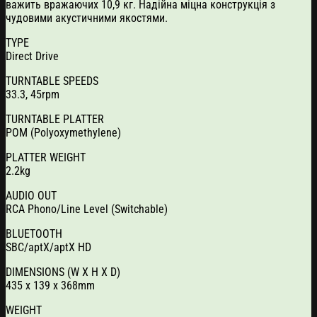
важить вражаючих 10,9 кг. Надійна міцна конструкція з
чудовими акустичними якостями.
TYPE
Direct Drive
TURNTABLE SPEEDS
33.3, 45rpm
TURNTABLE PLATTER
POM (Polyoxymethylene)
PLATTER WEIGHT
2.2kg
AUDIO OUT
RCA Phono/Line Level (Switchable)
BLUETOOTH
SBC/aptX/aptX HD
DIMENSIONS (W X H X D)
435 x 139 x 368mm
WEIGHT