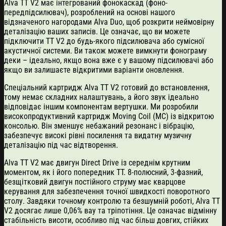
Alva TT V2 має інтегрований фонокаскад (фоно-
передпідсилювач), розроблений на основі нашого
відзначеного нагородами Alva Duo, щоб розкрити неймовірну
деталізацію ваших записів. Це означає, що ви можете
підключити TT V2 до будь-якого підсилювача або сумісної
акустичної системи. Ви також можете вимкнути фонограму
деки – ідеально, якщо вона вже є у вашому підсилювачі або
якщо ви залишаєте відкритими варіанти оновлення.
Спеціальний картридж Alva TT V2 готовий до встановлення,
тому немає складних налаштувань, а його звук ідеально
відповідає іншим компонентам вертушки. Ми розробили
високопродуктивний картридж Moving Coil (MC) із відкритою
консолью. Він зменшує небажаний резонанс і вібрацію,
забезпечує високі рівні посилення та видатну музичну
деталізацію під час відтворення.
Alva TT V2 має двигун Direct Drive із середнім крутним
моментом, як і його попередник TT. 8-полюсний, 3-фазний,
безщітковий двигун постійного струму має кварцове
керування для забезпечення точної швидкості поворотного
столу. Завдяки точному контролю та безшумній роботі, Alva TT
V2 досягає лише 0,06% вау та тріпотіння. Це означає відмінну
стабільність висоти, особливо під час більш довгих, стійких