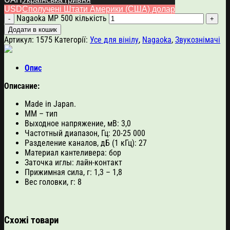
924.00
$
USD
Сполучені Штати Америки (США) долар
Nagaoka MP 500 кількість
Додати в кошик
Артикул:
1575
Категорії:
Усе для вінілу
,
Nagaoka
,
Звукознімачі
Опис
Описание:
Made in Japan.
MM – тип
Выходное напряжение, мВ: 3,0
Частотный диапазон, Гц: 20-25 000
Разделение каналов, дБ (1 кГц): 27
Материал кантеливера: бор
Заточка иглы: лайн-контакт
Прижимная сила, г: 1,3 – 1,8
Вес головки, г: 8
Схожі товари