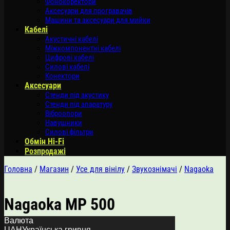
Фонокоректори
Аксесуари для програвачів
Машини та аксесуари для мийки
Кабелі
Акустичні кабелі
Міжкомпонентні кабелі
Цифрові кабелі
Силові кабелі
Конектори
Аксесуари
Стенди під акустику
Стенди під апаратуру
Віброопори
Навушники
Силові фільтри
Обмін Hi-Fi
Розпродажі
Головна
/
Магазин
/
Усе для вінілу
/
Звукознімачі
/
Nagaoka
Nagaoka MP 500
Валюта
UAH
Українська гривня