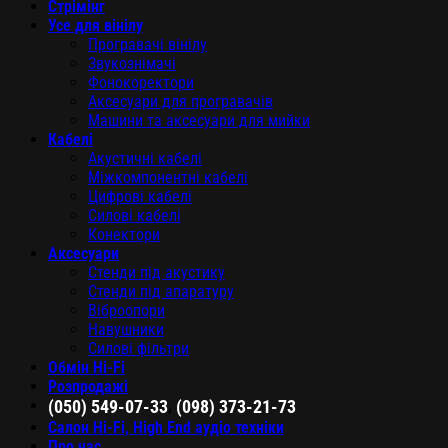
Стрімінг
Усе для вінілу
Програвачі вінілу
Звукознімачі
Фонокоректори
Аксесуари для програвачів
Машини та аксесуари для мийки
Кабелі
Акустичні кабелі
Міжкомпонентні кабелі
Цифрові кабелі
Силові кабелі
Конектори
Аксесуари
Стенди під акустику
Стенди під апаратуру
Віброопори
Навушники
Силові фільтри
Обмін Hi-Fi
Розпродажі
,
(050) 549-07-33
(098) 373-21-73
Салон Hi-Fi, High End аудіо техніки
Про нас