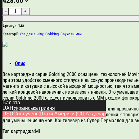
428.00
Goldring 2300 кількість
Артикул:
743
Категорії:
Усе для вінілу
,
Goldring
,
Звукознімачі
Опис
Все картриджи серии Goldring 2000 оснащены технологией Movi
при этом удобство сменного стилуса и высокую производитель
магнита и катушки с высокой выходной мощностью, так что вме
легкий концевой наконечник из железа / никеля. Это уменьшае
серии Goldring 2000 следует использовать с ММ входом фоноко
Валюта
UAH
Українська гривня
Использование знаменитой алмазной иглы Gyger для прозрачнос
USD
Сполучені Штати Америки (США) долар
на корпусе для более точного и уверенного крепления к тона
для уменьшения шумов. Кантилевер из Супер-Пермаллоя для в
Тип картриджа:MI