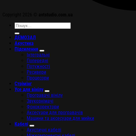
Copyright 2026 ©
avtstudio.com.ua
Шукати:
ДЕМОЗАЛ
Акустика
Підсилення
Інтегральні
Попередні
Потужності
Ресивери
Процесори
Стрімінг
Усе для вінілу
Програвачі вінілу
Звукознімачі
Фонокоректори
Аксесуари для програвачів
Машини та аксесуари для мийки
Кабелі
Акустичні кабелі
Міжкомпонентні кабелі