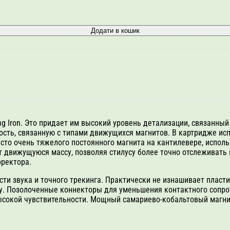
Додати в кошик
ng Iron. Это придает им высокий уровень детализации, связанны
ность, связанную с типами движущихся магнитов. В картридже и
сто очень тяжелого постоянного магнита на кантилевере, испол
т движущуюся массу, позволяя стилусу более точно отслеживать
рректора.
ти звука и точного трекинга. Практически не изнашивает пласти
рму. Позолоченные коннекторы для уменьшения контактного сопр
ысокой чувствительности. Мощный самариево-кобальтовый магни