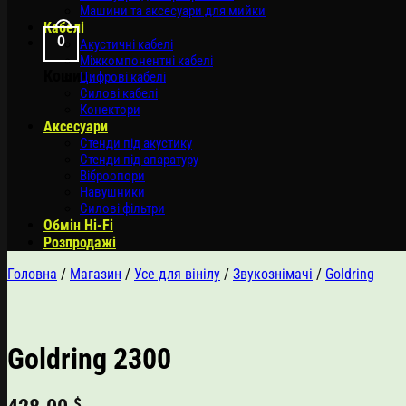
Машини та аксесуари для мийки
Кабелі
0
Акустичні кабелі
Міжкомпонентні кабелі
Кошик
Цифрові кабелі
Силові кабелі
Конектори
Аксесуари
Стенди під акустику
Стенди під апаратуру
Віброопори
Навушники
Силові фільтри
Обмін Hi-Fi
Розпродажі
Головна
/
Магазин
/
Усе для вінілу
/
Звукознімачі
/
Goldring
Goldring 2300
$