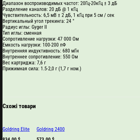
Диапазон воспроизводимых частот
:
20Гц-20кГц
± 3 дБ
Разделение каналов
:
20 дБ
@ 1 кГц
Чувствительность:
6,5 мВ
±
2 дБ
, 1 кГц
при 5
см / сек
Вертикальный угол
трекинга:
24 °
Радиус иглы:
Gyger II
Тип иглы: сменная
Сопротивление нагрузки
:
47 000
Ом
Емкость нагрузки
:
100-
200 пФ
Внутренняя индуктивность:
680
мГн
Внутреннее
сопротивление
:
550 Ом
Вес картриджа:
7,6 г
Прижимная сила
:
1.5-
2,0 г
(
1,7 г
ном.
)
Схожі товари
Goldring Elite
Goldring 2400
834.00
$
573.00
$