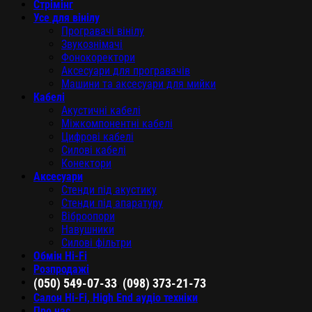
Стрімінг
Усе для вінілу
Програвачі вінілу
Звукознімачі
Фонокоректори
Аксесуари для програвачів
Машини та аксесуари для мийки
Кабелі
Акустичні кабелі
Міжкомпонентні кабелі
Цифрові кабелі
Силові кабелі
Конектори
Аксесуари
Стенди під акустику
Стенди під апаратуру
Віброопори
Навушники
Силові фільтри
Обмін Hi-Fi
Розпродажі
,
(050) 549-07-33
(098) 373-21-73
Салон Hi-Fi, High End аудіо техніки
Про нас