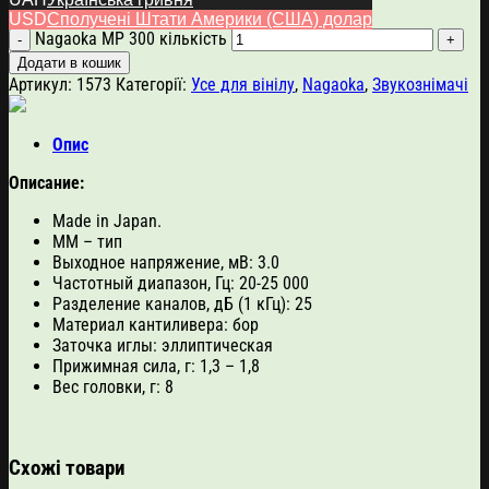
750.00
$
USD
Сполучені Штати Америки (США) долар
Nagaoka MP 300 кількість
Додати в кошик
Артикул:
1573
Категорії:
Усе для вінілу
,
Nagaoka
,
Звукознімачі
Опис
Описание:
Made in Japan.
MM – тип
Выходное напряжение, мВ: 3.0
Частотный диапазон, Гц: 20-25 000
Разделение каналов, дБ (1 кГц): 25
Материал кантиливера: бор
Заточка иглы: эллиптическая
Прижимная сила, г: 1,3 – 1,8
Вес головки, г: 8
Схожі товари