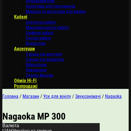
Фонокоректори
Аксесуари для програвачів
Машини та аксесуари для мийки
Кабелі
Акустичні кабелі
Міжкомпонентні кабелі
Цифрові кабелі
Силові кабелі
Конектори
Аксесуари
Стенди під акустику
Стенди під апаратуру
Віброопори
Навушники
Силові фільтри
Обмін Hi-Fi
Розпродажі
Головна
/
Магазин
/
Усе для вінілу
/
Звукознімачі
/
Nagaoka
Nagaoka MP 300
Валюта
UAH
Українська гривня