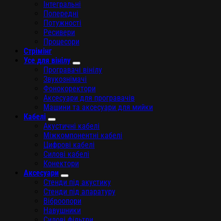
Інтегральні
Попередні
Потужності
Ресивери
Процесори
Стрімінг
Усе для вінілу
Програвачі вінілу
Звукознімачі
Фонокоректори
Аксесуари для програвачів
Машини та аксесуари для мийки
Кабелі
Акустичні кабелі
Міжкомпонентні кабелі
Цифрові кабелі
Силові кабелі
Конектори
Аксесуари
Стенди під акустику
Стенди під апаратуру
Віброопори
Навушники
Силові фільтри