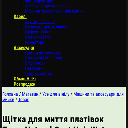
Фонокоректори
Аксесуари для програвачів
Машини та аксесуари для мийки
Кабелі
Акустичні кабелі
Міжкомпонентні кабелі
Цифрові кабелі
Силові кабелі
Конектори
Аксесуари
Стенди під акустику
Стенди під апаратуру
Віброопори
Навушники
Силові фільтри
Обмін Hi-Fi
Розпродажі
Головна
/
Магазин
/
Усе для вінілу
/
Машини та аксесуари для
мийки
/
Tonar
Щітка для миття платівок