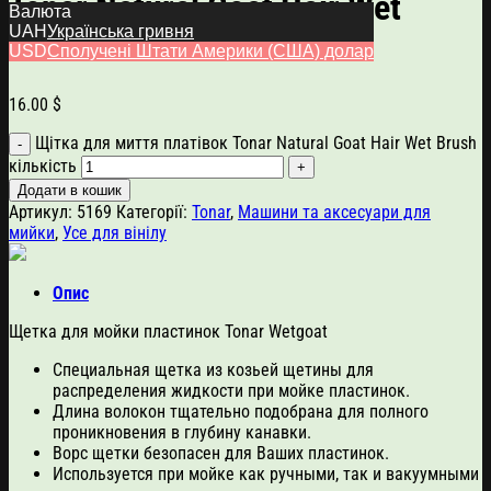
Tonar Natural Goat Hair Wet
Валюта
UAH
Українська гривня
Brush
USD
Сполучені Штати Америки (США) долар
16.00
$
Щітка для миття платівок Tonar Natural Goat Hair Wet Brush
кількість
Додати в кошик
Артикул:
5169
Категорії:
Tonar
,
Машини та аксесуари для
мийки
,
Усе для вінілу
Опис
Щетка для мойки пластинок Tonar Wetgoat
Специальная щетка из козьей щетины для
распределения жидкости при мойке пластинок.
Длина волокон тщательно подобрана для полного
проникновения в глубину канавки.
Ворс щетки безопасен для Ваших пластинок.
Используется при мойке как ручными, так и вакуумными