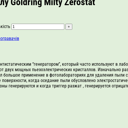
у Goldring Milty Zerostat
ькість
рогравачів
 антистатическим “генератором”, который часто используют в ла
т от двух мощных пьезоэлектрических кристаллов. Изначально ра
ел большое применение в фотолабораториях для удаления пыли с
е поверхности, когда оседание пыли обусловлено электростатич
ионы генерируются и когда триггер разжат , генерируется отрица