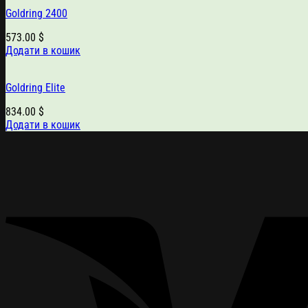
Goldring 2400
573.00
$
Додати в кошик
Goldring Elite
834.00
$
Додати в кошик