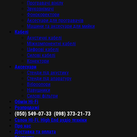
Програвачі вінілу
Звукознімачі
Фонокоректори
Аксесуари для програвачів
Машини та аксесуари для мийки
Кабелі
Акустичні кабелі
Міжкомпонентні кабелі
Цифрові кабелі
Силові кабелі
Конектори
Аксесуари
Стенди під акустику
Стенди під апаратуру
Віброопори
Навушники
Силові фільтри
Обмін Hi-Fi
Розпродажі
,
(050) 549-07-33
(098) 373-21-73
Салон Hi-Fi, High End аудіо техніки
Про нас
Доставка та оплата