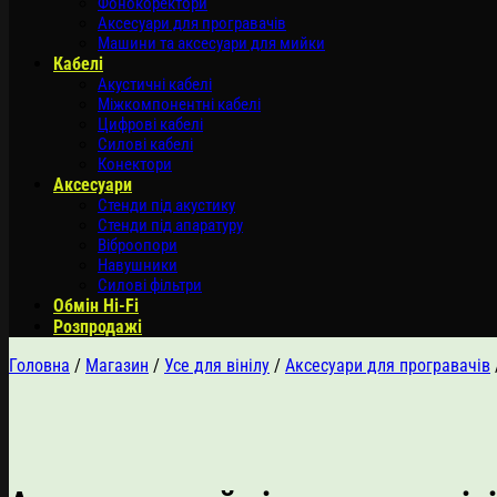
Фонокоректори
Аксесуари для програвачів
Машини та аксесуари для мийки
Кабелі
Акустичні кабелі
Міжкомпонентні кабелі
Цифрові кабелі
Силові кабелі
Конектори
Аксесуари
Стенди під акустику
Стенди під апаратуру
Віброопори
Навушники
Силові фільтри
Обмін Hi-Fi
Розпродажі
Головна
/
Магазин
/
Усе для вінілу
/
Аксесуари для програвачів