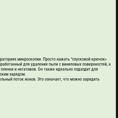
бораториях микроскопии. Просто нажать “спусковой крючок»
зработанный для удаления пыли с виниловых поверхностей, а
 пленки и негативов. Он также идеально подходит для
еским зарядом.
тельный поток ионов. Это означает, что можно зарядить