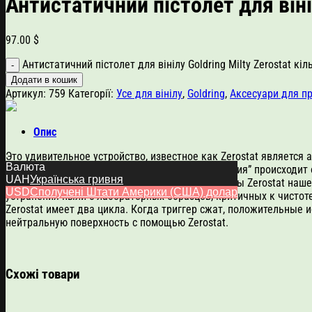
Антистатичний пістолет для вініл
97.00
$
Антистатичний пістолет для вінілу Goldring Milty Zerostat кіл
Додати в кошик
Артикул:
759
Категорії:
Усе для вінілу
,
Goldring
,
Аксесуари для п
Опис
Это удивительное устройство, известное как Zerostat является
Валюта
Zerostat выпустит постоянный поток ионов. “Магия” происходи
UAH
Українська гривня
значит и для грампластинок, в последующие годы Zerostat наш
USD
Сполучені Штати Америки (США) долар
устранения пыли с лабораторных образцов, критичных к чистот
Zerostat имеет два цикла. Когда триггер сжат, положительные 
нейтральную поверхность с помощью Zerostat.
Схожі товари