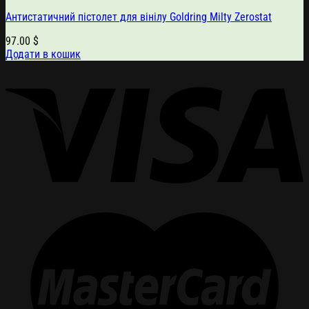
Антистатичний пістолет для вінілу Goldring Milty Zerostat
97.00
$
Додати в кошик