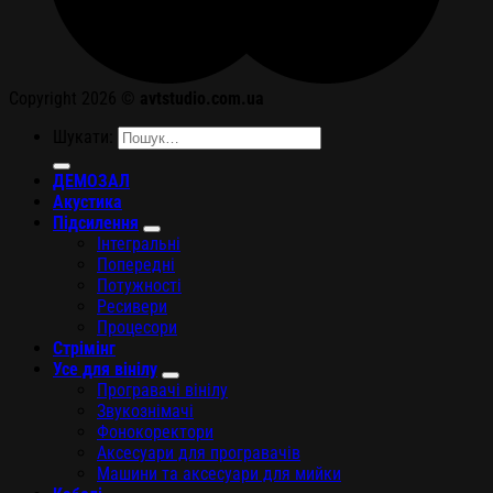
Copyright 2026 ©
avtstudio.com.ua
Шукати:
ДЕМОЗАЛ
Акустика
Підсилення
Інтегральні
Попередні
Потужності
Ресивери
Процесори
Стрімінг
Усе для вінілу
Програвачі вінілу
Звукознімачі
Фонокоректори
Аксесуари для програвачів
Машини та аксесуари для мийки