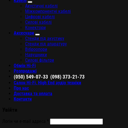
Кабелі
Акустичні кабелі
Міжкомпонентні кабелі
Цифрові кабелі
Силові кабелі
Конектори
Аксесуари
Стенди під акустику
Стенди під апаратуру
Віброопори
Навушники
Силові фільтри
Обмін Hi-Fi
Розпродажі
,
(050) 549-07-33
(098) 373-21-73
Салон Hi-Fi, High End аудіо техніки
Про нас
Доставка та оплата
Контакти
Увійти
Логін чи e-mail адреса
*