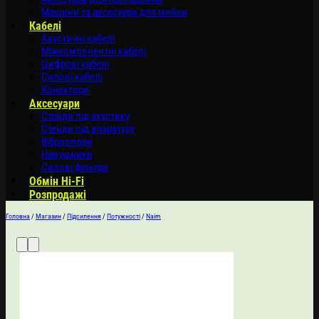
Машини та аксесуари для мийки
Кабелі
Акустичні кабелі
Міжкомпонентні кабелі
Цифрові кабелі
Силові кабелі
Конектори
Аксесуари
Стенди під акустику
Стенди під апаратуру
Віброопори
Навушники
Силові фільтри
Обмін Hi-Fi
Розпродажі
Головна
/
Магазин
/
Підсилення
/
Потужності
/
Naim