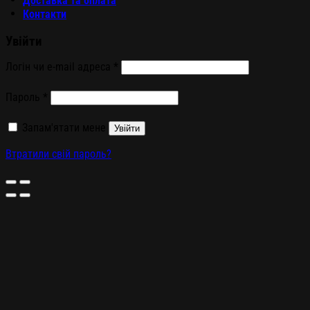
Доставка та оплата
Контакти
Увійти
Логін чи e-mail адреса
*
Пароль
*
Запам'ятати мене
Увійти
Втратили свій пароль?