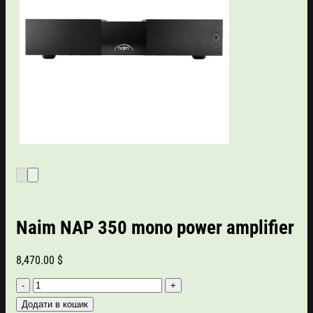
Naim NAP 350 mono power amplifier
8,470.00
$
Naim
NAP
Додати в кошик
350