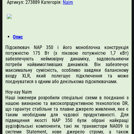
Артикул:
273889
Категорія:
Naim
mono
power
amplifier
кількість
Опис
Підсилювач NAP 350 і його моноблочна конструкція
потужністю 175 Вт (з піковою потужністю 1,7 кВт)
забезпечують неймовірну динаміку, задовольняючи
потреби найвимогливіших динаміків. Він забезпечує
максимальну сумісність, особливо завдяки балансному
входу XLR, який полегшує підключення та може
поєднуватися з одним або декількома підсилювачами.
Ноу-хау Naim
Наші інженери розробили спеціальні схеми в поєднанні з
нашою визнаною та високопродуктивною технологією DR,
що гарантує стабільне та плавне джерело живлення, яке є
таким необхідним для чудової продуктивності. Для
підвищення якості NAP 350 були обрані найкращі
аудіофільські компоненти, такі як транзистори NA009 із
системи Statement, нове джерело струму, а також