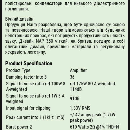
полістирольні конденсатори для низького діелектричного
поглинання.
Вічний дизайн
Продукція Naim розроблена, щоб бути одночасно сучасною
та позачасовою. Наші твори відмовляються від будь-яких
непотрібних прикрас, які погіршують продуктивність і якість
звуку. Дизайн NAP 350 чіткий, як бритва, поєднує в собі
елегантний дизайн, преміальні матеріали та регульовану
яскравість логотипу.
Product Specification
Product Type
Amplifier
Damping factor into 8
36
Signal to noise ratio ref 100W 8
ref 175W 8Ω A-weighted:
A-weighted
114dB
Signal to noise ratio ref 1W 8 A-
91dB
weighted
Input signal for clipping
1.33V RMS
+/-42 amps peak (1.7kW
Peak current into 1 (1kHz 1mS)
peak power)
Burst power 2
610 Watts 2Ω @1% THD+N