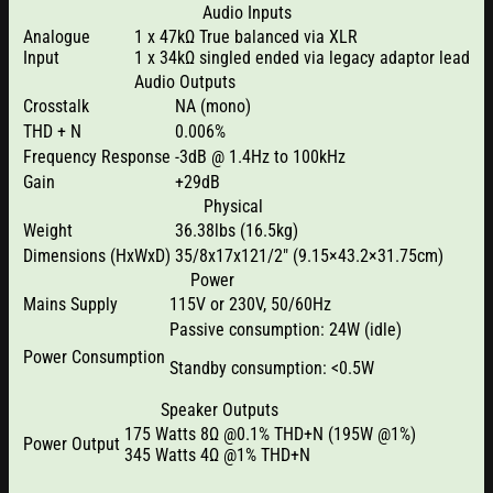
Audio Inputs
Analogue
1 x 47kΩ True balanced via XLR
Input
1 x 34kΩ singled ended via legacy adaptor lead
Audio Outputs
Crosstalk
NA (mono)
THD + N
0.006%
Frequency Response
-3dB @ 1.4Hz to 100kHz
Gain
+29dB
Physical
Weight
36.38lbs (16.5kg)
Dimensions (HxWxD)
35/8x17x121/2″ (9.15×43.2×31.75cm)
Power
Mains Supply
115V or 230V, 50/60Hz
Passive consumption: 24W (idle)
Power Consumption
Standby consumption: <0.5W
Speaker Outputs
175 Watts 8Ω @0.1% THD+N (195W @1%)
Power Output
345 Watts 4Ω @1% THD+N