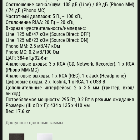
Соотношение сигнал/шум: 108 дБ (Line) / 89 дБ (Phono MM)
/ 74 дБ (Phono MC)
Частотный диапазон: 5 Гц – 100 кГц
Отклонение RIAA: 20 Гц – 20 кГц
Входная чувствительность/импеданс:
Line: 125 мВ/47 кОм (Source Direct: OFF)
Line: 125 мВ/23 кОм (Source Direct: ON)
Phono MM: 2.5 мВ/47 кОм
Phono MC: 0.2 мВ/100 Ом
ЦАП: 384-кГц/32-бит
Аналоговые входы: 3 х RCA (CD, Network, Recorder), 1 x RCA
(Phono MM/MC)
Аналоговые выходы: 1 x RCA (REC), 1 x Jack (Headphone)
Цифровые входы: 2 x Toslink, 1 x RCA, 1 x USB-B
Дополнительные интерфейсы: 2 х 3.5 мм (триггер, вход/
выход)
Потребляемая мощность: 295 Вт, 0.2 Вт в режиме ожидания
Размеры (Ш x В x Г): 434 x 135 x 410 мм
Вес: 17.6 кг
Доступные цветовые гаммы: