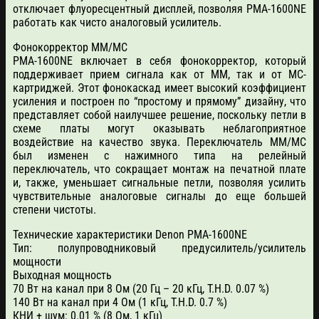
отключает флуоресцентный дисплей, позволяя PMA-1600NE
работать как чисто аналоговый усилитель.
Фонокорректор MM/MC
PMA-1600NE включает в себя фонокорректор, который
поддерживает прием сигнала как от MM, так и от MC-
картриджей. Этот фонокаскад имеет высокий коэффициент
усиления и построен по “простому и прямому” дизайну, что
представляет собой наилучшее решение, поскольку петли в
схеме платы могут оказывать неблагоприятное
воздействие на качество звука. Переключатель MM/MC
был изменен с нажимного типа на релейный
переключатель, что сокращает монтаж на печатной плате
и, также, уменьшает сигнальные петли, позволяя усилить
чувствительные аналоговые сигналы до еще большей
степени чистоты.
Технические характеристики Denon PMA-1600NE
Тип: полупроводниковый предусилитель/усилитель
мощности
Выходная мощность
70 Вт на канал при 8 Ом (20 Гц – 20 кГц, T.H.D. 0.07 %)
140 Вт на канал при 4 Ом (1 кГц, T.H.D. 0.7 %)
КНИ + шум: 0.01 % (8 Ом, 1 кГц)