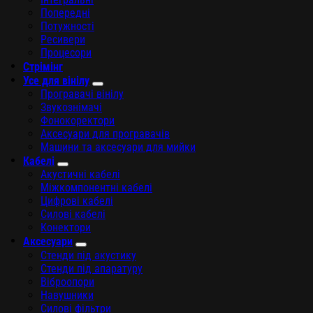
Попередні
Потужності
Ресивери
Процесори
Стрімінг
Усе для вінілу
Програвачі вінілу
Звукознімачі
Фонокоректори
Аксесуари для програвачів
Машини та аксесуари для мийки
Кабелі
Акустичні кабелі
Міжкомпонентні кабелі
Цифрові кабелі
Силові кабелі
Конектори
Аксесуари
Стенди під акустику
Стенди під апаратуру
Віброопори
Навушники
Силові фільтри