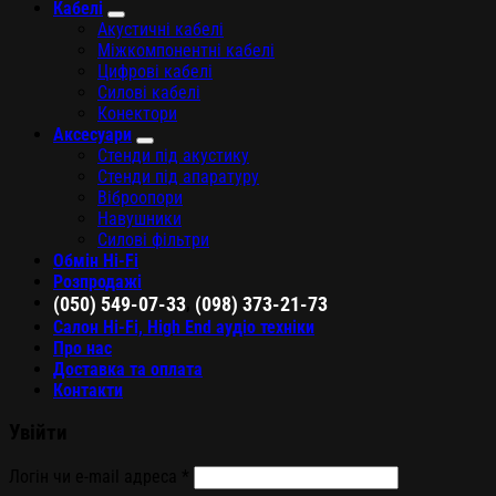
Кабелі
Акустичні кабелі
Міжкомпонентні кабелі
Цифрові кабелі
Силові кабелі
Конектори
Аксесуари
Стенди під акустику
Стенди під апаратуру
Віброопори
Навушники
Силові фільтри
Обмін Hi-Fi
Розпродажі
,
(050) 549-07-33
(098) 373-21-73
Салон Hi-Fi, High End аудіо техніки
Про нас
Доставка та оплата
Контакти
Увійти
Логін чи e-mail адреса
*