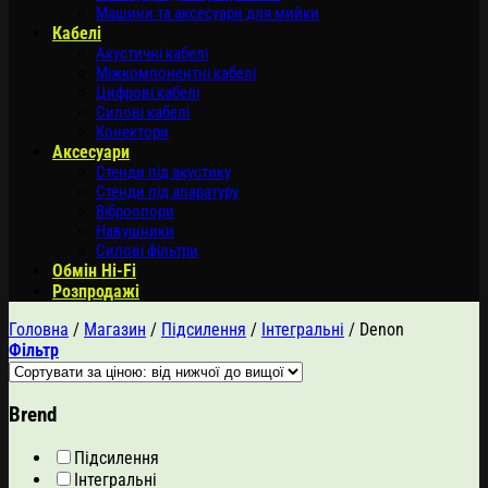
Машини та аксесуари для мийки
Кабелі
Акустичні кабелі
Міжкомпонентні кабелі
Цифрові кабелі
Силові кабелі
Конектори
Аксесуари
Стенди під акустику
Стенди під апаратуру
Віброопори
Навушники
Силові фільтри
Обмін Hi-Fi
Розпродажі
Головна
/
Магазин
/
Підсилення
/
Інтегральні
/
Denon
Фільтр
Brend
Підсилення
Інтегральні