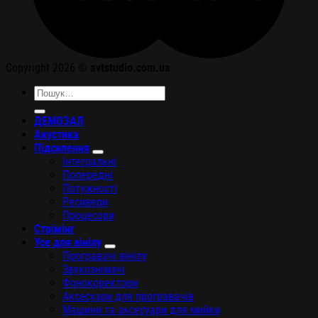
Copyright 2026 ©
avtstudio.com.ua
Шукати:
ДЕМОЗАЛ
Акустика
Підсилення
Інтегральні
Попередні
Потужності
Ресивери
Процесори
Стрімінг
Усе для вінілу
Програвачі вінілу
Звукознімачі
Фонокоректори
Аксесуари для програвачів
Машини та аксесуари для мийки