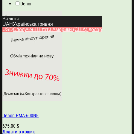
Denon
Валюта
UAH
Українська гривня
USD
Сполучені Штати Америки (США) долар
Denon PMA-600NE
675.00
$
Додати в кошик