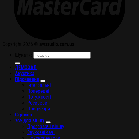
Copyright 2026 ©
avtstudio.com.ua
Шукати:
ДЕМОЗАЛ
Акустика
Підсилення
Інтегральні
Попередні
Потужності
Ресивери
Процесори
Стрімінг
Усе для вінілу
Програвачі вінілу
Звукознімачі
Фонокоректори