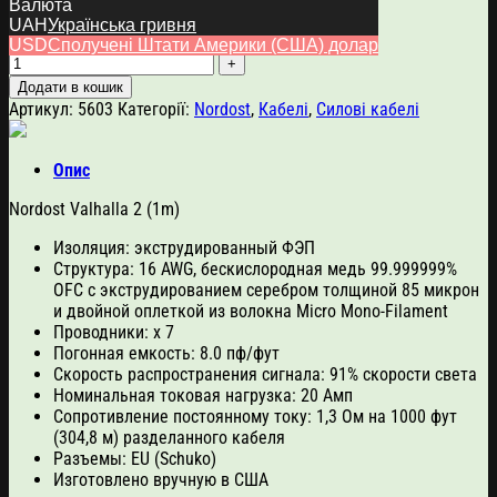
5,000.00
$
Валюта
UAH
Українська гривня
Nordost Valhalla 2 (1m) кількість
USD
Сполучені Штати Америки (США) долар
Додати в кошик
Артикул:
5603
Категорії:
Nordost
,
Кабелі
,
Силові кабелі
Опис
Nordost Valhalla 2 (1m)
Изоляция: экструдированный ФЭП
Структура: 16 AWG, бескислородная медь 99.999999%
OFC c экструдированием серебром толщиной 85 микрон
и двойной оплеткой из волокна Micro Mono-Filament
Проводники: х 7
Погонная емкость: 8.0 пф/фут
Скорость распространения сигнала: 91% скорости света
Номинальная токовая нагрузка: 20 Амп
Сопротивление постоянному току: 1,3 Ом на 1000 фут
(304,8 м) разделанного кабеля
Разъемы: EU (Schuko)
Изготовлено вручную в США