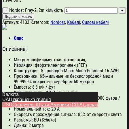
1,994.00
$
Nordost Frey-2, 2m кількість
Додати в кошик
Артикул:
4133
Категорії:
Nordost
,
Кабелі
,
Силові кабелі
Опис
Описание:
Микромонофиламентная технология,
Изоляция: фторэтиленпропилен (FEP)
Конструкция: 5 проводов Micro Mono-Filament 16 AWG
Проводники: 65-жильные из бескислородной меди
99.9999% покрытые серебром 60 микрон
Ёмкость: 8,8 пФ / фут
Индуктивность: 0.155 мкГн / фут
Валюта
Сопротивление постоянному току: 4 Ом / 1000 футов /
UAH
Українська гривня
304 м
USD
Сполучені Штати Америки (США) долар
Номинальный ток: 20 А
Скорость прохождения сигнала: 85% от скорости света
Разъемы: EU (Schuko)
Длина: 2 метра