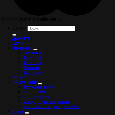
Copyright 2026 ©
avtstudio.com.ua
Шукати:
ДЕМОЗАЛ
Акустика
Підсилення
Інтегральні
Попередні
Потужності
Ресивери
Процесори
Стрімінг
Усе для вінілу
Програвачі вінілу
Звукознімачі
Фонокоректори
Аксесуари для програвачів
Машини та аксесуари для мийки
Кабелі