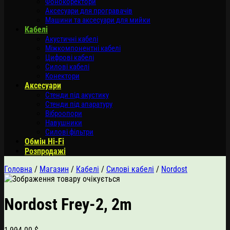
Фонокоректори
Аксесуари для програвачів
Машини та аксесуари для мийки
Кабелі
Акустичні кабелі
Міжкомпонентні кабелі
Цифрові кабелі
Силові кабелі
Конектори
Аксесуари
Стенди під акустику
Стенди під апаратуру
Віброопори
Навушники
Силові фільтри
Обмін Hi-Fi
Розпродажі
Головна
/
Магазин
/
Кабелі
/
Силові кабелі
/
Nordost
Nordost Frey-2, 2m