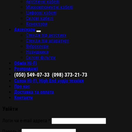
Акустичні кабелі
Міжкомпонентні кабелі
Цифрові кабелі
Силові кабелі
Конектори
Аксесуари
Стенди під акустику
Стенди під апаратуру
Віброопори
Навушники
Силові фільтри
Обмін Hi-Fi
Розпродажі
,
(050) 549-07-33
(098) 373-21-73
Салон Hi-Fi, High End аудіо техніки
Про нас
Доставка та оплата
Контакти
Увійти
Логін чи e-mail адреса
*
Пароль
*