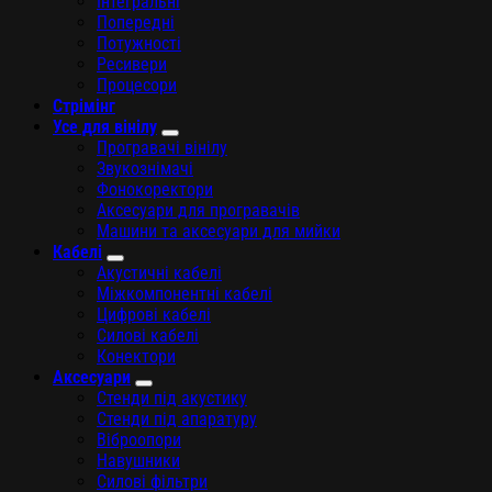
Інтегральні
Попередні
Потужності
Ресивери
Процесори
Стрімінг
Усе для вінілу
Програвачі вінілу
Звукознімачі
Фонокоректори
Аксесуари для програвачів
Машини та аксесуари для мийки
Кабелі
Акустичні кабелі
Міжкомпонентні кабелі
Цифрові кабелі
Силові кабелі
Конектори
Аксесуари
Стенди під акустику
Стенди під апаратуру
Віброопори
Навушники
Силові фільтри