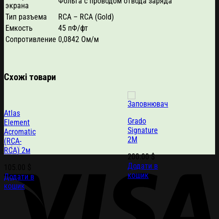
Фольга с проводом отвода заряда
экрана
Тип разъема
RCA – RCA (Gold)
Емкость
45 пФ/фт
Сопротивление
0,0842 Ом/м
Схожі товари
Atlas
Grado
Element
Signature
Acromatic
2M
(RCA-
RCA) 2м
200.00
$
Додати в
105.00
$
кошик
Додати в
кошик