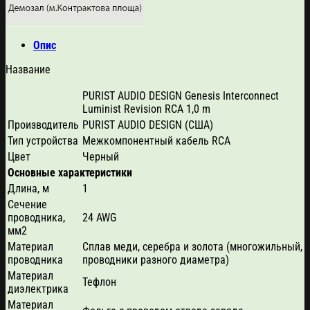
Опис
Название
PURIST AUDIO DESIGN Genesis Interconnect
Luminist Revision RCA 1,0 m
Производитель
PURIST AUDIO DESIGN (США)
Тип устройства
Межкомпонентный кабель RCA
Цвет
Черный
Основные характеристики
Длина, м
1
Сечение
проводника,
24 AWG
мм2
Материал
Сплав меди, серебра и золота (многожильный,
проводника
проводники разного диаметра)
Материал
Тефлон
диэлектрика
Материал