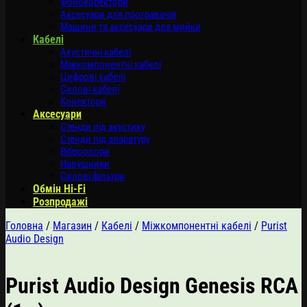
Фонокоректори
Аксесуари для програвачів
Машини та аксесуари для мийки
Кабелі
Акустичні кабелі
Міжкомпонентні кабелі
Цифрові кабелі
Силові кабелі
Конектори
Аксесуари
Стенди під акустику
Стенди під апаратуру
Віброопори
Навушники
Силові фільтри
Обмін Hi-Fi
Розпродажі
Головна
/
Магазин
/
Кабелі
/
Міжкомпонентні кабелі
/
Purist
Audio Design
Purist Audio Design Genesis RCA