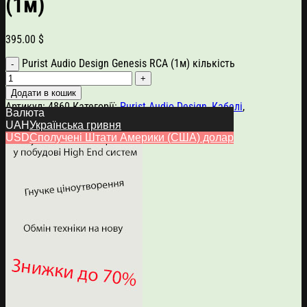
(1м)
395.00
$
Purist Audio Design Genesis RCA (1м) кількість
Додати в кошик
Артикул:
4860
Категорії:
Purist Audio Design
,
Кабелі
,
Валюта
Міжкомпонентні кабелі
UAH
Українська гривня
USD
Сполучені Штати Америки (США) долар