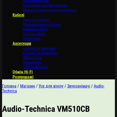
Фонокоректори
Аксесуари для програвачів
Машини та аксесуари для мийки
Кабелі
Акустичні кабелі
Міжкомпонентні кабелі
Цифрові кабелі
Силові кабелі
Конектори
Аксесуари
Стенди під акустику
Стенди під апаратуру
Віброопори
Навушники
Силові фільтри
Обмін Hi-Fi
Розпродажі
Головна
/
Магазин
/
Усе для вінілу
/
Звукознімачі
/
Audio-
Technica
Audio-Technica VM510CB