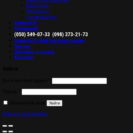
Стенди під апаратуру
Віброопори
Навушники
Силові фільтри
Обмін Hi-Fi
Розпродажі
,
(050) 549-07-33
(098) 373-21-73
Салон Hi-Fi, High End аудіо техніки
Про нас
Доставка та оплата
Контакти
Увійти
Логін чи e-mail адреса
*
Пароль
*
Запам'ятати мене
Увійти
Втратили свій пароль?