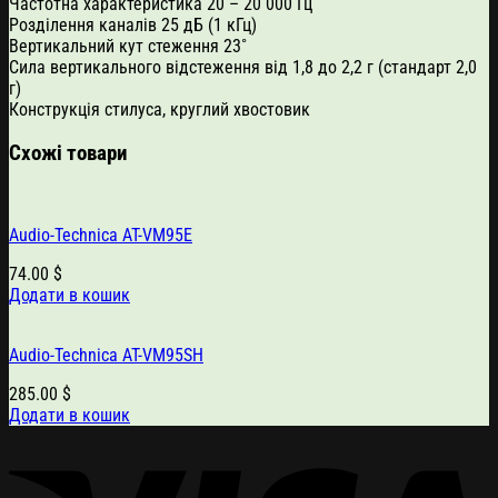
Частотна характеристика 20 – 20 000 Гц
Розділення каналів 25 дБ (1 кГц)
Вертикальний кут стеження 23˚
Сила вертикального відстеження від 1,8 до 2,2 г (стандарт 2,0
г)
Конструкція стилуса, круглий хвостовик
Схожі товари
Audio-Technica AT-VM95E
74.00
$
Додати в кошик
Audio-Technica AT-VM95SH
285.00
$
Додати в кошик