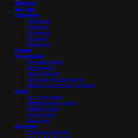
ДЕМОЗАЛ
Акустика
Підсилення
Інтегральні
Попередні
Потужності
Ресивери
Процесори
Стрімінг
Усе для вінілу
Програвачі вінілу
Звукознімачі
Фонокоректори
Аксесуари для програвачів
Машини та аксесуари для мийки
Кабелі
Акустичні кабелі
Міжкомпонентні кабелі
Цифрові кабелі
Силові кабелі
Конектори
Аксесуари
Стенди під акустику