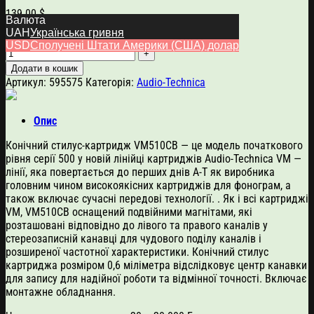
139.00
$
Валюта
UAH
Українська гривня
Audio-Technica VM510CB кількість
USD
Сполучені Штати Америки (США) долар
Додати в кошик
Артикул:
595575
Категорія:
Audio-Technica
Опис
Конічний стилус-картридж VM510CB — це модель початкового
рівня серії 500 у новій лінійці картриджів Audio-Technica VM —
лінії, яка повертається до перших днів A-T як виробника
головним чином високоякісних картриджів для фонограм, а
також включає сучасні передові технології. . Як і всі картриджі
VM, VM510CB оснащений подвійними магнітами, які
розташовані відповідно до лівого та правого каналів у
стереозаписній канавці для чудового поділу каналів і
розширеної частотної характеристики. Конічний стилус
картриджа розміром 0,6 міліметра відслідковує центр канавки
для запису для надійної роботи та відмінної точності. Включає
монтажне обладнання.