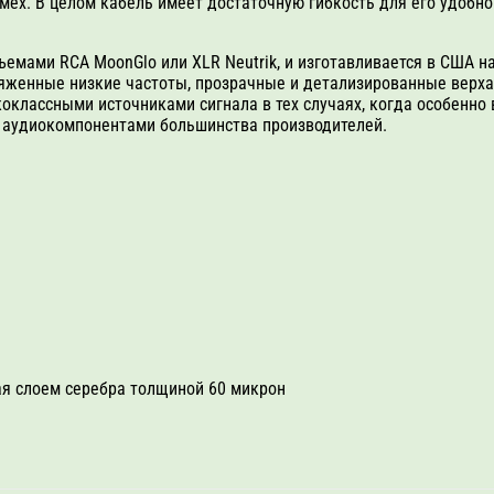
х. В целом кабель имеет достаточную гибкость для его удобной
емами RCA MoonGlo или XLR Neutrik, и изготавливается в США на
яженные низкие частоты, прозрачные и детализированные верха.
оклассными источниками сигнала в тех случаях, когда особенно
 с аудиокомпонентами большинства производителей.
ая слоем серебра толщиной 60 микрон