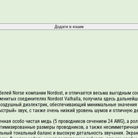
Додати в кошик
белей Norse компании Nordost, и отличается весьма выгодным с
менитых соединителях Nordost Valhalla, получила здесь дальней
» воздушный диэлектрик, обеспечивающий минимальные значения 
ыстрый» звук, с также очень низкий уровень шумов и отличную д
ренная особо чистая медь (5 проводников сечением 24 AWG), а р
птимизированные размеры проводников, а также несимметричная 
ральный тональный баланс и высокую детальность звучания. Экра