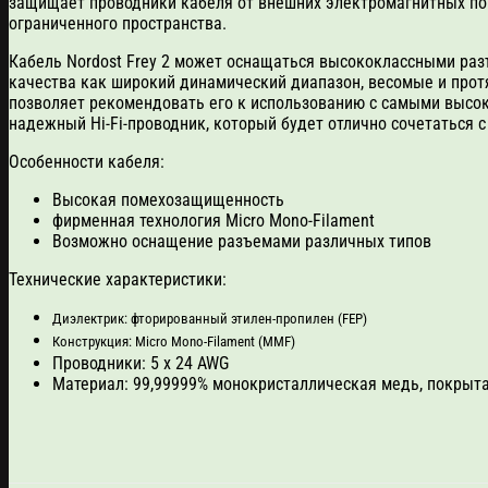
защищает проводники кабеля от внешних электромагнитных поме
ограниченного пространства.
Кабель Nordost Frey 2 может оснащаться высококлассными разъ
качества как широкий динамический диапазон, весомые и прот
позволяет рекомендовать его к использованию с самыми высок
надежный Hi-Fi-проводник, который будет отлично сочетаться
Особенности кабеля:
Высокая помехозащищенность
фирменная технология Micro Mono-Filament
Возможно оснащение разъемами различных типов
Технические характеристики:
Диэлектрик: фторированный этилен-пропилен (FEP)
Конструкция: Micro Mono-Filament (MMF)
Проводники: 5 х 24 AWG
Материал: 99,99999% монокристаллическая медь, покрыт