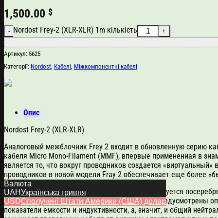
1,500.00
$
Nordost Frey-2 (XLR-XLR) 1m кількість
Артикул:
5625
Категорії:
Nordost
,
Кабелі
,
Міжкомпонентні кабелі
Опис
Nordost Frey-2 (XLR-XLR)
Аналоговый межблочник Frey 2 входит в обновленную серию ка
кабеля Micro Mono-Filament (MMF), впервые примененная в зна
является то, что вокруг проводников создается «виртуальный
проводников в новой модели Fray 2 обеспечивает еще более «б
Валюта
В качестве проводников в кабеле Frey 2 используется посереб
UAH
Українська гривня
(FEP). Кроме того, конструкцией соединителя предусмотрены о
USD
Сполучені Штати Америки (США) долар
показатели емкости и индуктивности, а, значит, и общий нейт