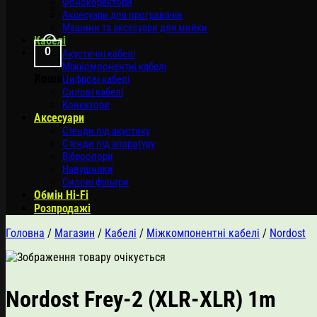
Фонокоректори
Аксесуари для програвачів
Машини та аксесуари для мийки
Кабелі
0
Акустичні кабелі
Міжкомпонентні кабелі
Кошик
Цифрові кабелі
Силові кабелі
Конектори
Аксесуари
Стенди під акустику
Стенди під апаратуру
Віброопори
Навушники
Силові фільтри
Обмін Hi-Fi
Розпродажі
Головна
/
Магазин
/
Кабелі
/
Міжкомпонентні кабелі
/
Nordost
Nordost Frey-2 (XLR-XLR) 1m