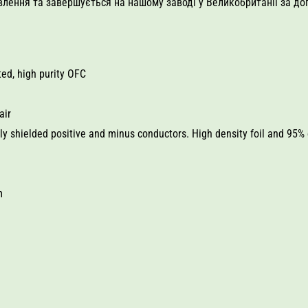
влення та завершується на нашому заводі у Великобританії за д
ted, high purity OFC
air
lly shielded positive and minus conductors. High density foil and 95%
m