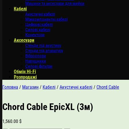
Машини та аксесуари для мийки
Кабелі
Акустичні кабелі
Міжкомпонентні кабелі
Цифрові кабелі
Силові кабелі
Конектори
Аксесуари
Стенди під акустику
Стенди під апаратуру
Віброопори
Навушники
Силові фільтри
Обмін Hi-Fi
Розпродажі
Головна
/
Магазин
/
Кабелі
/
Акустичні кабелі
/
Chord Cable
Chord Cable EpicXL (3м)
1,560.00
$