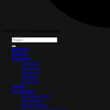
Copyright 2026 ©
avtstudio.com.ua
Шукати:
ДЕМОЗАЛ
Акустика
Підсилення
Інтегральні
Попередні
Потужності
Ресивери
Процесори
Стрімінг
Усе для вінілу
Програвачі вінілу
Звукознімачі
Фонокоректори