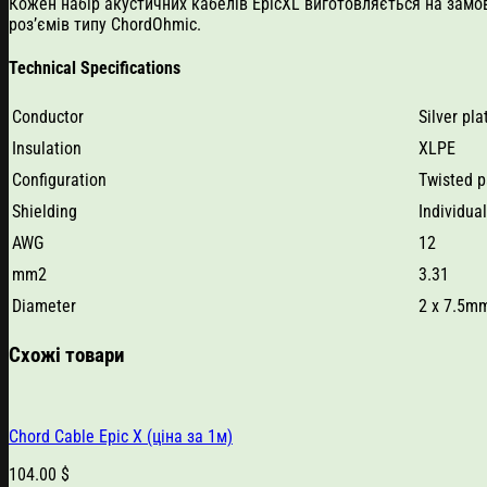
Кожен набір акустичних кабелів EpicXL виготовляється на замо
роз’ємів типу ChordOhmic.
Technical Specifications
Conductor
Silver pla
Insulation
XLPE
Configuration
Twisted p
Shielding
Individua
AWG
12
mm2
3.31
Diameter
2 x 7.5m
Схожі товари
Chord Cable Epic X (ціна за 1м)
104.00
$