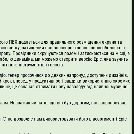
’якого ПВХ додається для правильного розміщення екрана та
у свою чергу, захищений напівпрозорою зовнішньою оболонкою,
any. Провідники скручуються разом і затискаються на місці, а
белю динаміка, ми можемо створити версію Epic, яка звучить
іткість інструментів і голосів.
діо, тепер просочився до деяких напрочуд доступних дизайнів.
ний крок вперед у продуктивності завдяки використанню окремих
льше, це означає отримати нову насолоду від наявної музичної
алом. Незважаючи на те, що він був дорогим, він запропонував
on® не дозволяє нам використовувати його в асортименті Epic,