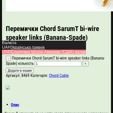
Перемички Chord SarumT bi-wire
speaker links (Banana-Spade)
Валюта
UAH
Українська гривня
540.00
$
USD
Сполучені Штати Америки (США) долар
Перемички Chord SarumT bi-wire speaker links (Banana-
Spade) кількість
Додати в кошик
Артикул:
8469
Категорія:
Chord Cable
Опис