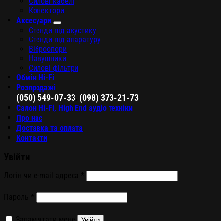
Силові кабелі
Конектори
Аксесуари
Стенди під акустику
Стенди під апаратуру
Віброопори
Навушники
Силові фільтри
Обмін Hi-Fi
Розпродажі
,
(050) 549-07-33
(098) 373-21-73
Салон Hi-Fi, High End аудіо техніки
Про нас
Доставка та оплата
Контакти
Увійти
Логін чи e-mail адреса
*
Пароль
*
Запам'ятати мене
Увійти