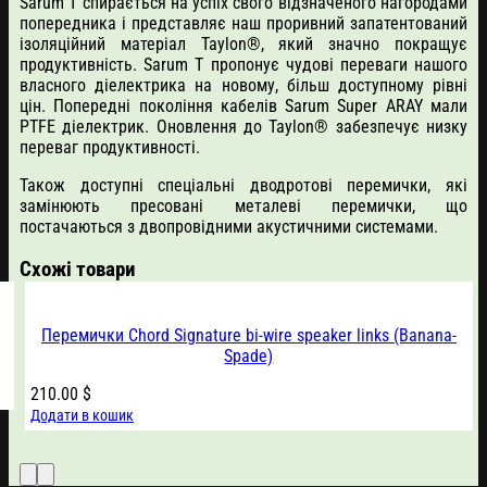
Sarum T спирається на успіх свого відзначеного нагородами
попередника і представляє наш проривний запатентований
ізоляційний матеріал Taylon®, який значно покращує
продуктивність. Sarum T пропонує чудові переваги нашого
власного діелектрика на новому, більш доступному рівні
цін. Попередні покоління кабелів Sarum Super ARAY мали
PTFE діелектрик. Оновлення до Taylon® забезпечує низку
переваг продуктивності.
Також доступні спеціальні дводротові перемички, які
замінюють пресовані металеві перемички, що
постачаються з двопровідними акустичними системами.
Схожі товари
Перемички Chord Signature bi-wire speaker links (Banana-
Spade)
210.00
$
Додати в кошик