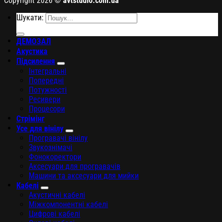
Copyright 2026 ©
avtstudio.com.ua
Шукати:
ДЕМОЗАЛ
Акустика
Підсилення
Інтегральні
Попередні
Потужності
Ресивери
Процесори
Стрімінг
Усе для вінілу
Програвачі вінілу
Звукознімачі
Фонокоректори
Аксесуари для програвачів
Машини та аксесуари для мийки
Кабелі
Акустичні кабелі
Міжкомпонентні кабелі
Цифрові кабелі