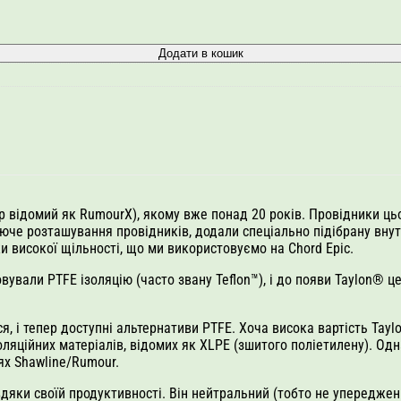
Додати в кошик
 відомий як RumourX), якому вже понад 20 років. Провідники цьо
снуюче розташування провідників, додали спеціально підібрану вн
и високої щільності, що ми використовуємо на Chord Epic.
ували PTFE ізоляцію (часто звану Teflon™), і до появи Taylon® це
я, і тепер доступні альтернативи PTFE. Хоча висока вартість Tay
ляційних матеріалів, відомих як XLPE (зшитого поліетилену). Одн
ях Shawline/Rumour.
ки своїй продуктивності. Він нейтральний (тобто не упереджени