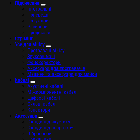
Підсилення
Інтегральні
Попередні
Потужності
Ресивери
Процесори
Стрімінг
Усе для вінілу
Програвачі вінілу
Звукознімачі
Фонокоректори
Аксесуари для програвачів
Машини та аксесуари для мийки
Кабелі
Акустичні кабелі
Міжкомпонентні кабелі
Цифрові кабелі
Силові кабелі
Конектори
Аксесуари
Стенди під акустику
Стенди під апаратуру
Віброопори
Навушники