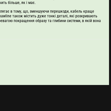
ить більше, як і має.
олягає в тому, що, зменшуючи перешкоди, кабель краще
awline також містить дуже тонкі деталі, які розкривають
ревагою покращення образу та глибини системи, в якій вона