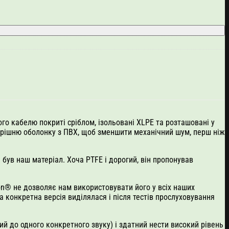
го кабелю покриті сріблом, ізольовані XLPE та розташовані у
утрішню оболонку з ПВХ, щоб зменшити механічний шум, перш ніж
 був наш матеріал. Хоча PTFE і дорогий, він пропонував
lon® не дозволяє нам використовувати його у всіх наших
а конкретна версія виділялася і після тестів прослуховування
й до одного конкретного звуку) і здатний нести високий рівень