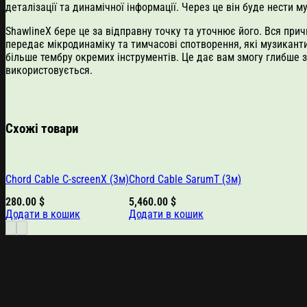
деталізації та динамічної інформації. Через це він буде нести 
ShawlineX бере це за відправну точку та уточнює його. Вся пр
передає мікродинаміку та тимчасові спотворення, які музиканти
більше тембру окремих інструментів. Це дає вам змогу глибше з
використовується.
Схожі товари
Chord Cable C-screenX (3м)
Chord Cable SarumT (3м)
280.00
$
5,460.00
$
Додати в кошик
Додати в кошик