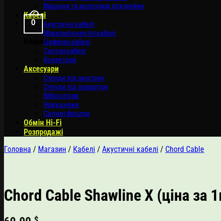
Машини та аксесуари для мийки
Кабелі
0
Акустичні кабелі
Міжкомпонентні кабелі
Кошик
Цифрові кабелі
Силові кабелі
Конектори
Аксесуари
Стенди під акустику
Стенди під апаратуру
Віброопори
Навушники
Силові фільтри
Обмін Hi-Fi
Розпродажі
Головна
/
Магазин
/
Кабелі
/
Акустичні кабелі
/
Chord Cable
Chord Cable Shawline X (ціна за 1
$