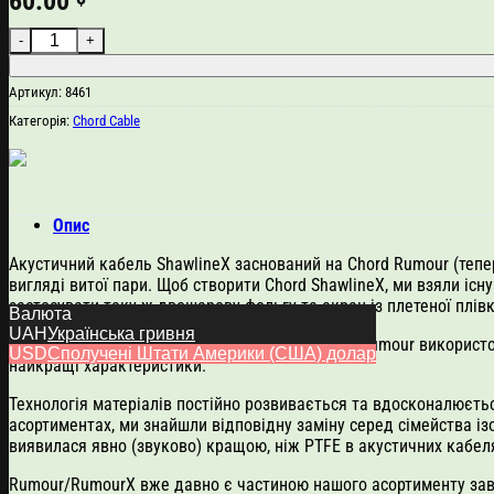
60.00
Chord Cable Shawline X (ціна за 1м) кількість
Артикул:
8461
Категорія:
Chord Cable
Опис
Акустичний кабель ShawlineX заснований на Chord Rumour (тепер
вигляді витої пари. Щоб створити Chord ShawlineX, ми взяли і
застосувати таку ж двошарову фольгу та екран із плетеної плівк
Валюта
UAH
Українська гривня
Попередні версії акустичних кабелів Shawline/Rumour використов
USD
Сполучені Штати Америки (США) долар
найкращі характеристики.
Технологія матеріалів постійно розвивається та вдосконалюєтьс
асортиментах, ми знайшли відповідну заміну серед сімейства ізо
виявилася явно (звуково) кращою, ніж PTFE в акустичних кабел
Rumour/RumourX вже давно є частиною нашого асортименту завдя