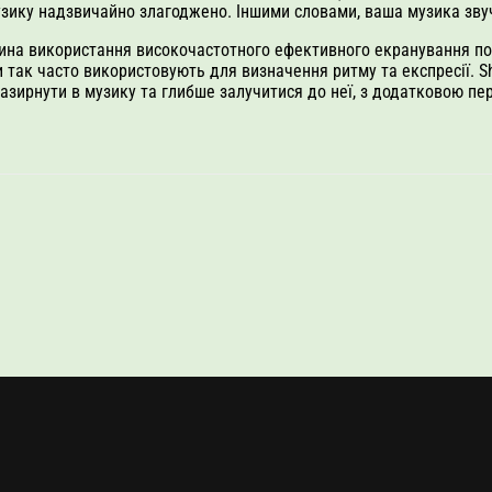
музику надзвичайно злагоджено. Іншими словами, ваша музика звуч
ичина використання високочастотного ефективного екранування п
 так часто використовують для визначення ритму та експресії. Sh
азирнути в музику та глибше залучитися до неї, з додатковою пе