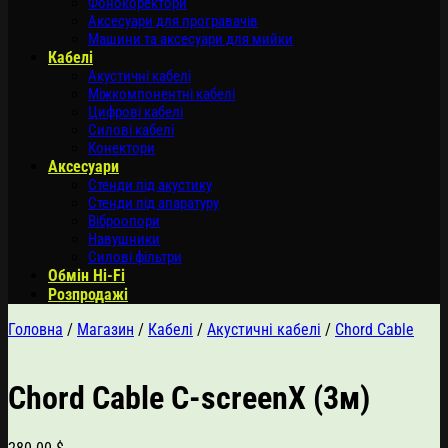
Фонокоректори
Аксесуари для програвачів
Машини та аксесуари для мийки
Кабелі
Акустичні кабелі
Міжкомпонентні кабелі
Цифрові кабелі
Силові кабелі
Конектори
Аксесуари
Стенди під акустику
Стенди під апаратуру
Віброопори
Навушники
Силові фільтри
Обмін Hi-Fi
Розпродажі
Головна
/
Магазин
/
Кабелі
/
Акустичні кабелі
/
Chord Cable
Chord Cable C-screenX (3м)