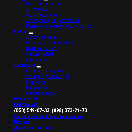
Програвачі вінілу
Звукознімачі
Фонокоректори
Аксесуари для програвачів
Машини та аксесуари для мийки
Кабелі
Акустичні кабелі
Міжкомпонентні кабелі
Цифрові кабелі
Силові кабелі
Конектори
Аксесуари
Стенди під акустику
Стенди під апаратуру
Віброопори
Навушники
Силові фільтри
Обмін Hi-Fi
Розпродажі
,
(050) 549-07-33
(098) 373-21-73
Салон Hi-Fi, High End аудіо техніки
Про нас
Доставка та оплата