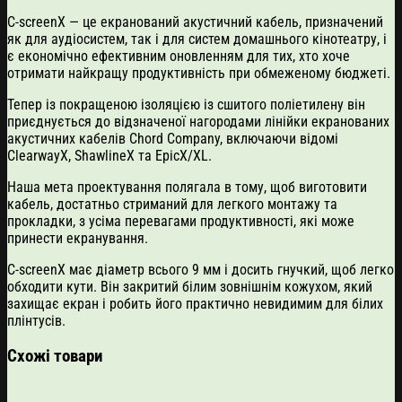
C-screenX — це екранований акустичний кабель, призначений
як для аудіосистем, так і для систем домашнього кінотеатру, і
є економічно ефективним оновленням для тих, хто хоче
отримати найкращу продуктивність при обмеженому бюджеті.
Тепер із покращеною ізоляцією із сшитого поліетилену він
приєднується до відзначеної нагородами лінійки екранованих
акустичних кабелів Chord Company, включаючи відомі
ClearwayX, ShawlineX та EpicX/XL.
Наша мета проектування полягала в тому, щоб виготовити
кабель, достатньо стриманий для легкого монтажу та
прокладки, з усіма перевагами продуктивності, які може
принести екранування.
C-screenX має діаметр всього 9 мм і досить гнучкий, щоб легко
обходити кути. Він закритий білим зовнішнім кожухом, який
захищає екран і робить його практично невидимим для білих
плінтусів.
Схожі товари