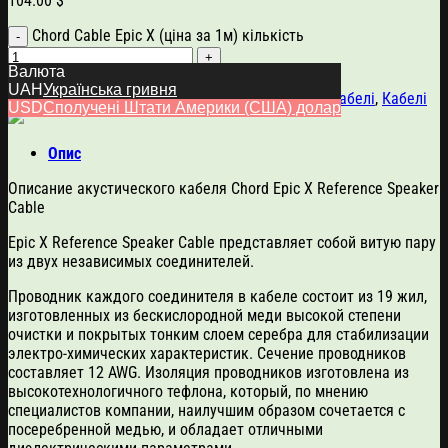
104.00
$
Chord Cable Epic X (ціна за 1м) кількість
Валюта
Додати в кошик
UAH
Українська гривня
Артикул:
6011
Категорії:
Chord Cable
,
Акустичні кабелі
,
Кабелі
USD
Сполучені Штати Америки (США) долар
Опис
Описание акустического кабеля Chord Epic X Reference Speaker
Cable
Epic X Reference Speaker Cable представляет собой витую пару
из двух независимых соединителей.
Проводник каждого соединителя в кабеле состоит из 19 жил,
изготовленных из бескислородной меди высокой степени
очистки и покрытых тонким слоем серебра для стабилизации
электро-химических характеристик. Сечение проводников
составляет 12 AWG. Изоляция проводников изготовлена из
высокотехнологичного тефлона, который, по мнению
специалистов компании, наилучшим образом сочетается с
посеребренной медью, и обладает отличными