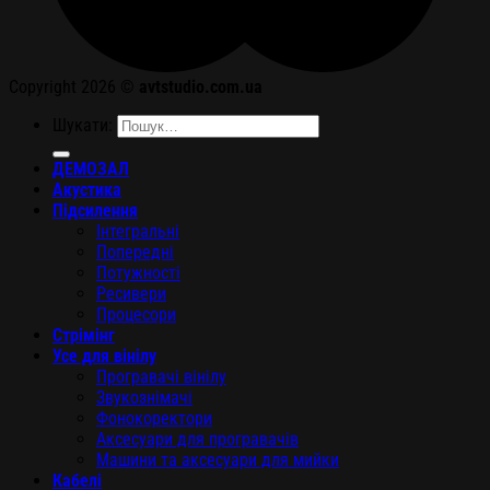
Copyright 2026 ©
avtstudio.com.ua
Шукати:
ДЕМОЗАЛ
Акустика
Підсилення
Інтегральні
Попередні
Потужності
Ресивери
Процесори
Стрімінг
Усе для вінілу
Програвачі вінілу
Звукознімачі
Фонокоректори
Аксесуари для програвачів
Машини та аксесуари для мийки
Кабелі