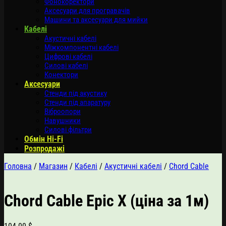
Фонокоректори
Аксесуари для програвачів
Машини та аксесуари для мийки
Кабелі
Акустичні кабелі
Міжкомпонентні кабелі
Цифрові кабелі
Силові кабелі
Конектори
Аксесуари
Стенди під акустику
Стенди під апаратуру
Віброопори
Навушники
Силові фільтри
Обмін Hi-Fi
Розпродажі
Головна
/
Магазин
/
Кабелі
/
Акустичні кабелі
/
Chord Cable
Chord Cable Epic X (ціна за 1м)